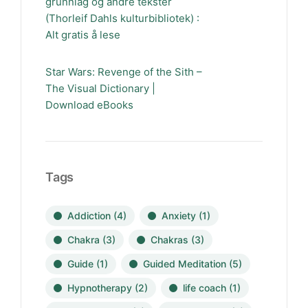
grunnlag og andre tekster
(Thorleif Dahls kulturbibliotek) :
Alt gratis å lese
Star Wars: Revenge of the Sith –
The Visual Dictionary |
Download eBooks
Tags
Addiction
(4)
Anxiety
(1)
Chakra
(3)
Chakras
(3)
Guide
(1)
Guided Meditation
(5)
Hypnotherapy
(2)
life coach
(1)