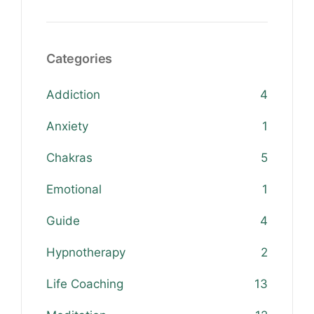
Categories
Addiction
4
Anxiety
1
Chakras
5
Emotional
1
Guide
4
Hypnotherapy
2
Life Coaching
13