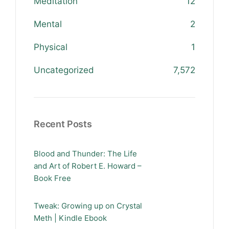
Meditation
12
Mental
2
Physical
1
Uncategorized
7,572
Recent Posts
Blood and Thunder: The Life
and Art of Robert E. Howard –
Book Free
Tweak: Growing up on Crystal
Meth | Kindle Ebook