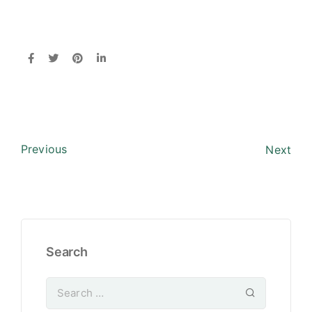
Previous
Next
Search