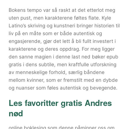
Bokens tempo var så raskt at det etterlot meg
uten pust, men karakterene føltes flate. Kyle
Latino’s skriving og kunstneri bringer historien til
liv på en måte som er både autentisk og
engasjerende, gjør det lett å bli fullt investert i
karakterene og deres oppdrag. For meg ligger
den sanne magien i denne last ned bøker epub
gratis i dens subtile, men kraftfulle utforskning
av menneskelige forhold, særlig båndene
mellom kvinner, som er fremstilt med en dybde
og nuanser som føles autentisk og bevegende.
Les favoritter gratis Andres
nød
online boklesing som denne påminner oss om