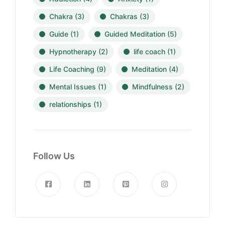
Chakra
(3)
Chakras
(3)
Guide
(1)
Guided Meditation
(5)
Hypnotherapy
(2)
life coach
(1)
Life Coaching
(9)
Meditation
(4)
Mental Issues
(1)
Mindfulness
(2)
relationships
(1)
Follow Us