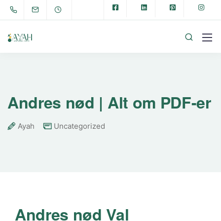
Andres nød | Alt om PDF-er
Ayah
Uncategorized
Andres nød Val