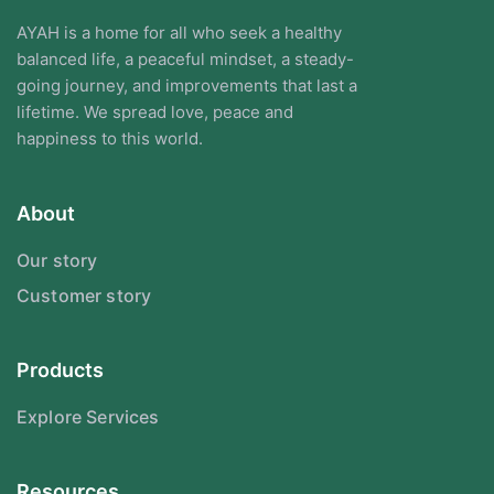
AYAH is a home for all who seek a healthy
balanced life, a peaceful mindset, a steady-
going journey, and improvements that last a
lifetime. We spread love, peace and
happiness to this world.
About
Our story
Customer story
Products
Explore Services
Resources