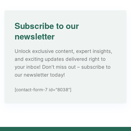
Subscribe to our
newsletter
Unlock exclusive content, expert insights,
and exciting updates delivered right to
your inbox! Don't miss out – subscribe to
our newsletter today!
[contact-form-7 id="8038"]