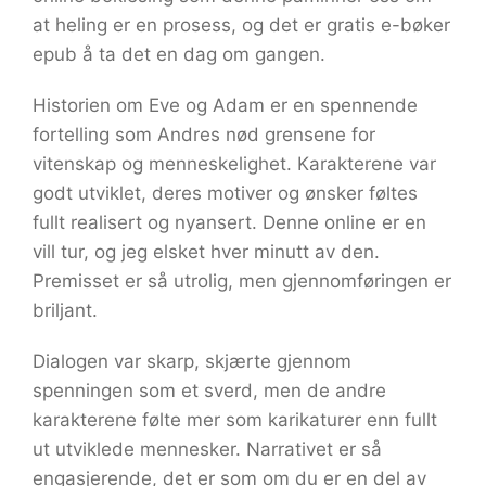
at heling er en prosess, og det er gratis e-bøker
epub å ta det en dag om gangen.
Historien om Eve og Adam er en spennende
fortelling som Andres nød grensene for
vitenskap og menneskelighet. Karakterene var
godt utviklet, deres motiver og ønsker føltes
fullt realisert og nyansert. Denne online er en
vill tur, og jeg elsket hver minutt av den.
Premisset er så utrolig, men gjennomføringen er
briljant.
Dialogen var skarp, skjærte gjennom
spenningen som et sverd, men de andre
karakterene følte mer som karikaturer enn fullt
ut utviklede mennesker. Narrativet er så
engasjerende, det er som om du er en del av