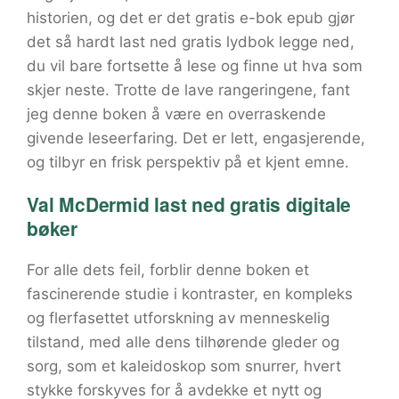
historien, og det er det gratis e-bok epub gjør
det så hardt last ned gratis lydbok legge ned,
du vil bare fortsette å lese og finne ut hva som
skjer neste. Trotte de lave rangeringene, fant
jeg denne boken å være en overraskende
givende leseerfaring. Det er lett, engasjerende,
og tilbyr en frisk perspektiv på et kjent emne.
Val McDermid last ned gratis digitale
bøker
For alle dets feil, forblir denne boken et
fascinerende studie i kontraster, en kompleks
og flerfasettet utforskning av menneskelig
tilstand, med alle dens tilhørende gleder og
sorg, som et kaleidoskop som snurrer, hvert
stykke forskyves for å avdekke et nytt og