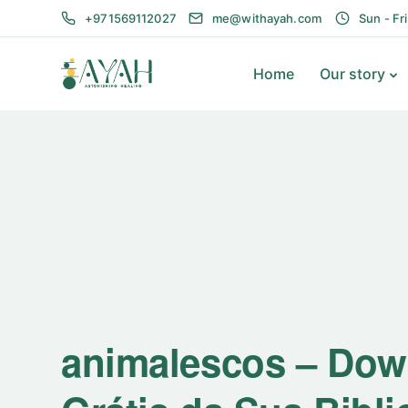
+971569112027
me@withayah.com
Sun - Fr
Home
Our story
animalescos – Dow