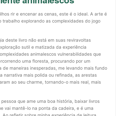
ilhos rir e encenar as cenas, este é o ideal. A arte é
o trabalho explorando as complexidades do jogo
gia deste livro não está em suas reviravoltas
exploração sutil e matizada da experiência
complexidades animalescos vulnerabilidades que
ercorrendo uma floresta, procurando por um
va de maneiras inesperadas, me levando mais fundo
a narrativa mais polida ou refinada, as arestas
naram ao seu charme, tornando-o mais real, mais
er pessoa que ame uma boa história, baixar livros
e vai mantê-lo na ponta da cadeira, e é uma
 Ao refletir sobre minha experiência de leitura