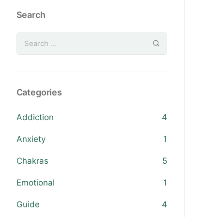
Search
Categories
Addiction
4
Anxiety
1
Chakras
5
Emotional
1
Guide
4