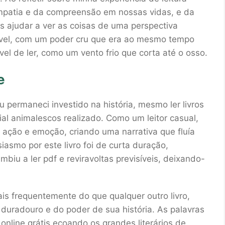
empatia e da compreensão em nossas vidas, e da
s ajudar a ver as coisas de uma perspectiva
lacável, com um poder cru que era ao mesmo tempo
l de ler, como um vento frio que corta até o osso.
e
 permaneci investido na história, mesmo ler livros
ial animalescos realizado. Como um leitor casual,
r ação e emoção, criando uma narrativa que fluía
asmo por este livro foi de curta duração,
mbiu a ler pdf e reviravoltas previsíveis, deixando-
ais frequentemente do que qualquer outro livro,
 duradouro e do poder de sua história. As palavras
nline grátis ecoando os grandes literários de