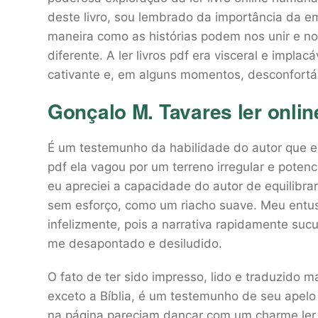
deste livro, sou lembrado da importância da 
maneira como as histórias podem nos unir e no
diferente. A ler livros pdf era visceral e imp
cativante e, em alguns momentos, desconfortáve
Gonçalo M. Tavares ler onlin
É um testemunho da habilidade do autor que eu
pdf ela vagou por um terreno irregular e potenc
eu apreciei a capacidade do autor de equilibra
sem esforço, como um riacho suave. Meu entusi
infelizmente, pois a narrativa rapidamente sucu
me desapontado e desiludido.
O fato de ter sido impresso, lido e traduzido m
exceto a Bíblia, é um testemunho de seu apelo
na página pareciam dançar com um charme ler o