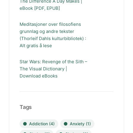
The Difference A Day Makes |
eBook [PDF, EPUB]
Meditasjoner over filosofiens
grunnlag og andre tekster
(Thorleif Dahls kulturbibliotek) :
Alt gratis å lese
Star Wars: Revenge of the Sith –
The Visual Dictionary |
Download eBooks
Tags
Addiction
(4)
Anxiety
(1)