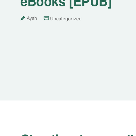
eBooks [EPUB]
Ayah
Uncategorized