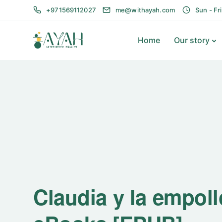
+971569112027
me@withayah.com
Sun - Fr
Home
Our story
Claudia y la empoll