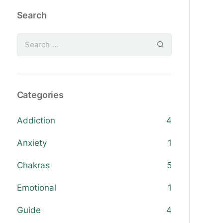
Search
Categories
Addiction
4
Anxiety
1
Chakras
5
Emotional
1
Guide
4