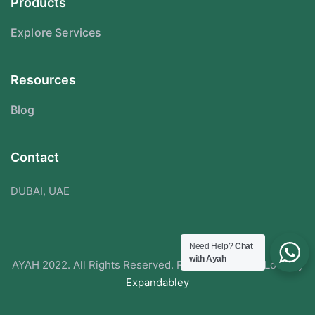
Products
Explore Services
Resources
Blog
Contact
DUBAI, UAE
Need Help?
Chat
with Ayah
AYAH 2022. All Rights Reserved. Redesigned With Love By
Expandabley