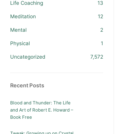
Life Coaching
13
Meditation
12
Mental
2
Physical
1
Uncategorized
7,572
Recent Posts
Blood and Thunder: The Life
and Art of Robert E. Howard –
Book Free
Tweak: Growing up on Crystal