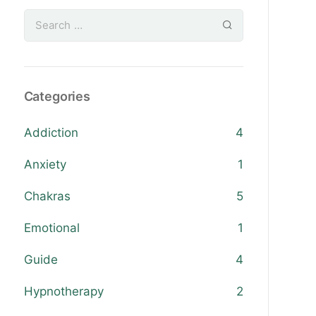
Categories
Addiction
4
Anxiety
1
Chakras
5
Emotional
1
Guide
4
Hypnotherapy
2