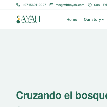
+971569112027
me@withayah.com
Sun - Fr
Home
Our story
Cruzando el bosqu