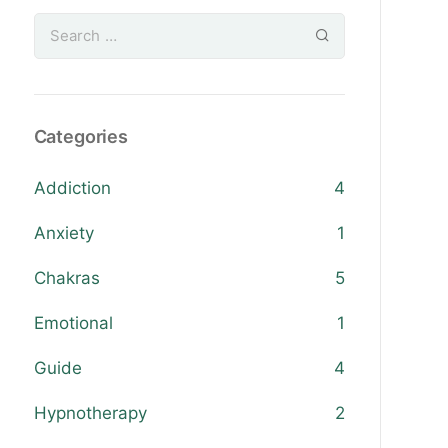
Categories
Addiction
4
Anxiety
1
Chakras
5
Emotional
1
Guide
4
Hypnotherapy
2