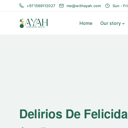
+971569112027
me@withayah.com
Sun - Fr
Home
Our story
Delirios De Felicid