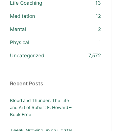
Life Coaching
13
Meditation
12
Mental
2
Physical
1
Uncategorized
7,572
Recent Posts
Blood and Thunder: The Life
and Art of Robert E. Howard –
Book Free
Tweak: Growing up on Crystal