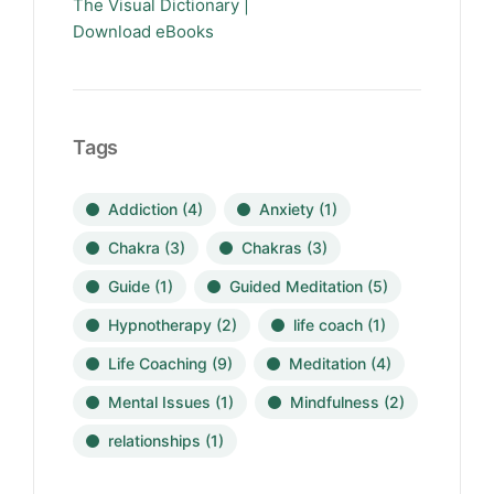
The Visual Dictionary |
Download eBooks
Tags
Addiction
(4)
Anxiety
(1)
Chakra
(3)
Chakras
(3)
Guide
(1)
Guided Meditation
(5)
Hypnotherapy
(2)
life coach
(1)
Life Coaching
(9)
Meditation
(4)
Mental Issues
(1)
Mindfulness
(2)
relationships
(1)