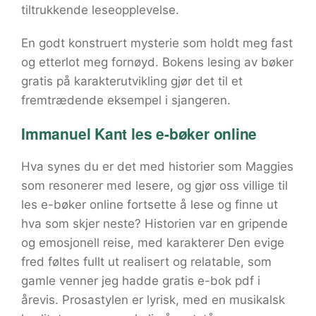
tiltrukkende leseopplevelse.
En godt konstruert mysterie som holdt meg fast
og etterlot meg fornøyd. Bokens lesing av bøker
gratis på karakterutvikling gjør det til et
fremtrædende eksempel i sjangeren.
Immanuel Kant les e-bøker online
Hva synes du er det med historier som Maggies
som resonerer med lesere, og gjør oss villige til
les e-bøker online fortsette å lese og finne ut
hva som skjer neste? Historien var en gripende
og emosjonell reise, med karakterer Den evige
fred føltes fullt ut realisert og relatable, som
gamle venner jeg hadde gratis e-bok pdf i
årevis. Prosastylen er lyrisk, med en musikalsk