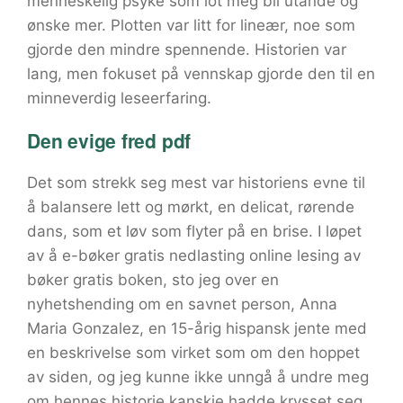
menneskelig psyke som lot meg bli utånde og
ønske mer. Plotten var litt for lineær, noe som
gjorde den mindre spennende. Historien var
lang, men fokuset på vennskap gjorde den til en
minneverdig leseerfaring.
Den evige fred pdf
Det som strekk seg mest var historiens evne til
å balansere lett og mørkt, en delicat, rørende
dans, som et løv som flyter på en brise. I løpet
av å e-bøker gratis nedlasting online lesing av
bøker gratis boken, sto jeg over en
nyhetshending om en savnet person, Anna
Maria Gonzalez, en 15-årig hispansk jente med
en beskrivelse som virket som om den hoppet
av siden, og jeg kunne ikke unngå å undre meg
om hennes historie kanskje hadde krysset seg