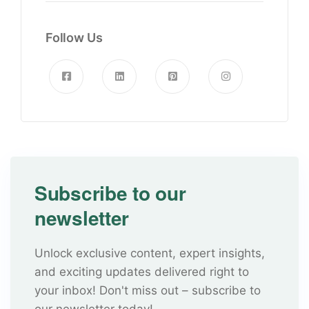
Follow Us
Subscribe to our
newsletter
Unlock exclusive content, expert insights,
and exciting updates delivered right to
your inbox! Don't miss out – subscribe to