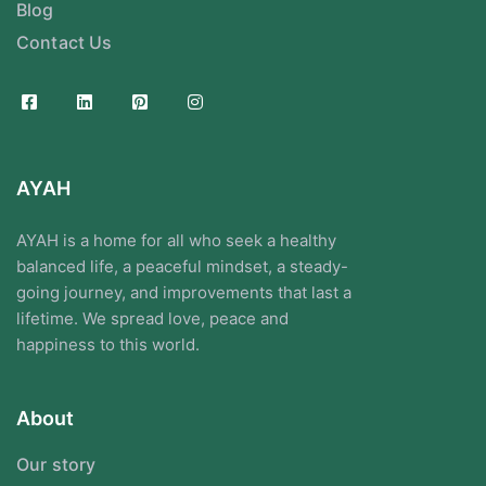
Blog
Contact Us
AYAH
AYAH is a home for all who seek a healthy
balanced life, a peaceful mindset, a steady-
going journey, and improvements that last a
lifetime. We spread love, peace and
happiness to this world.
About
Our story