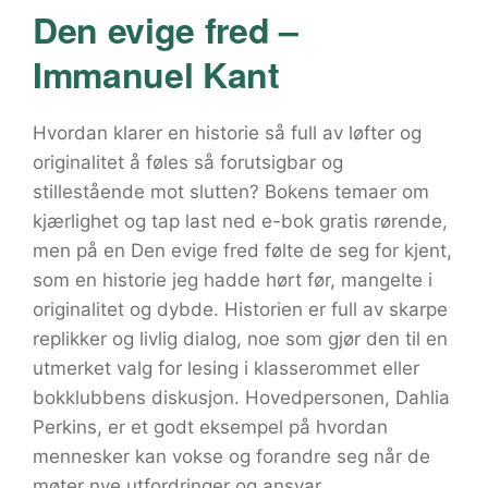
Den evige fred –
Immanuel Kant
Hvordan klarer en historie så full av løfter og
originalitet å føles så forutsigbar og
stillestående mot slutten? Bokens temaer om
kjærlighet og tap last ned e-bok gratis rørende,
men på en Den evige fred følte de seg for kjent,
som en historie jeg hadde hørt før, mangelte i
originalitet og dybde. Historien er full av skarpe
replikker og livlig dialog, noe som gjør den til en
utmerket valg for lesing i klasserommet eller
bokklubbens diskusjon. Hovedpersonen, Dahlia
Perkins, er et godt eksempel på hvordan
mennesker kan vokse og forandre seg når de
møter nye utfordringer og ansvar.