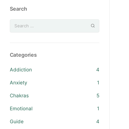
Search
Categories
Addiction
4
Anxiety
1
Chakras
5
Emotional
1
Guide
4