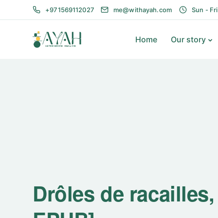
+971569112027
me@withayah.com
Sun - Fr
Home
Our story
Drôles de racailles