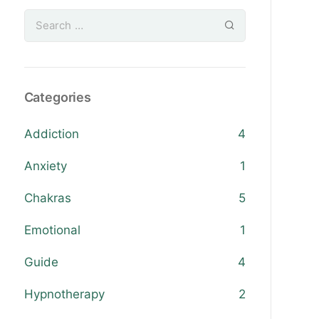
Categories
Addiction
4
Anxiety
1
Chakras
5
Emotional
1
Guide
4
Hypnotherapy
2