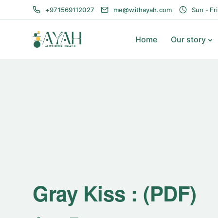
+971569112027
me@withayah.com
Sun - Fr
Home
Our story
Gray Kiss : (PDF)