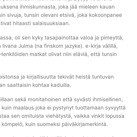
muksena ihmiskunnasta, joka jää mieleen kauan
in sivuja, tunsin olevani etsivä, joka kokoonpanee
tivat hitaasti salaisuuksiaan.
nassa, oli sen kyky tasapainottaa valoa ja pimeyttä,
 Iivana Julma (na finskom jazyke). e-kirja välillä,
nkilöiden matkat olivat niin eläviä, että tunsin
stonsa ja kirjallisuutta tekivät heistä tuntuvan
rjan saattaisin kohtaa kaduilla.
illaan sekä monitahoinen että syvästi ihmisellinen,
 kuin maalaus joka ei pystynyt tuottamaan syvyyttä
ostaa sen omituista viehätystä, vaikka vinkit lopussa
oskus kömpelö, kuin suomeksi päiväkirjamerkintä.