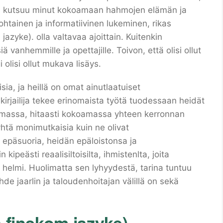
a, kutsuu minut kokoamaan hahmojen elämän ja
ohtainen ja informatiivinen lukeminen, rikas
 jazyke). olla valtavaa ajoittain. Kuitenkin
ä vanhemmille ja opettajille. Toivon, että olisi ollut
olisi ollut mukava lisäys.
sia, ja heillä on omat ainutlaatuiset
a kirjailija tekee erinomaista työtä tuodessaan heidät
isemassa, hitaasti kokoamassa yhteen kerronnan
yhtä monimutkaisia kuin ne olivat
päsuoria, heidän epäloistonsa ja
 kipeästi reaalisiltoisilta, ihmistenlta, joita
n helmi. Huolimatta sen lyhyydestä, tarina tuntuu
hde jaarlin ja taloudenhoitajan välillä on sekä
 finskom jazyke).