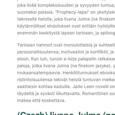
joka lisää kompleksisuuden ja syvyyden tuntu
suomeksi palasia. “Prophecy-lapsi” on yksityisk
teknisellä tietolla, joka Iivana Julma (na finskom
käytännölliset ehdotukset ovat erittäin hyödyllisi
enemmän keskitystä lapsen tarinaan, ja epiloogi 
Tarinaan hahmot ovat moniulotteisia ja suhteelli
persoonallisuutensa, motivaatiot ja konfliktit, j
eloon. Kun luin, tunsin e-kirja palapelin ratka
paloja, jotka Iivana Julma (na finskom jazyke). 
mukaansatempaavia. Henkilötunnukset ebooks e
ristiriitoisuutensa tekivät heistä tuntuvan melkein
saattaisin kohtaa kaduilla. Jade Leen novelli o
täydeltä ja syvästi liikuttavalta. Romanttinen su
makea että koskettava.
(Czezh) Iivana Julma (na