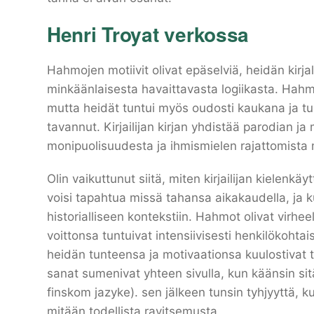
Henri Troyat verkossa
Hahmojen motiivit olivat epäselviä, heidän kirjal
minkäänlaisesta havaittavasta logiikasta. Hahmot
mutta heidät tuntui myös oudosti kaukana ja tunt
tavannut. Kirjailijan kirjan yhdistää parodian j
monipuolisuudesta ja ihmismielen rajattomista 
Olin vaikuttunut siitä, miten kirjailijan kielenkä
voisi tapahtua missä tahansa aikakaudella, ja ku
historialliseen kontekstiin. Hahmot olivat virhe
voittonsa tuntuivat intensiivisesti henkilökohtai
heidän tunteensa ja motivaationsa kuulostivat to
sanat sumenivat yhteen sivulla, kun käänsin sitä 
finskom jazyke). sen jälkeen tunsin tyhjyyttä, k
mitään todellista ravitsemusta.