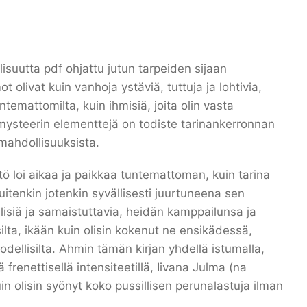
lisuutta pdf ohjattu jutun tarpeiden sijaan
 olivat kuin vanhoja ystäviä, tuttuja ja lohtivia,
emattomilta, kuin ihmisiä, joita olin vasta
a mysteerin elementtejä on todiste tarinankerronnan
mahdollisuuksista.
yttö loi aikaa ja paikkaa tuntemattoman, kuin tarina
itenkin jotenkin syvällisesti juurtuneena sen
ellisiä ja samaistuttavia, heidän kamppailunsa ja
silta, ikään kuin olisin kokenut ne ensikädessä,
dellisilta. Ahmin tämän kirjan yhdellä istumalla,
frenettisellä intensiteetillä, Iivana Julma (na
uin olisin syönyt koko pussillisen perunalastuja ilman