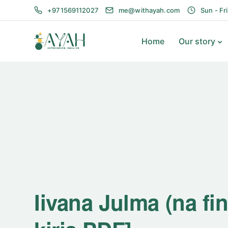
+971569112027
me@withayah.com
Sun - Fr
Home
Our story
Iivana Julma (na fi