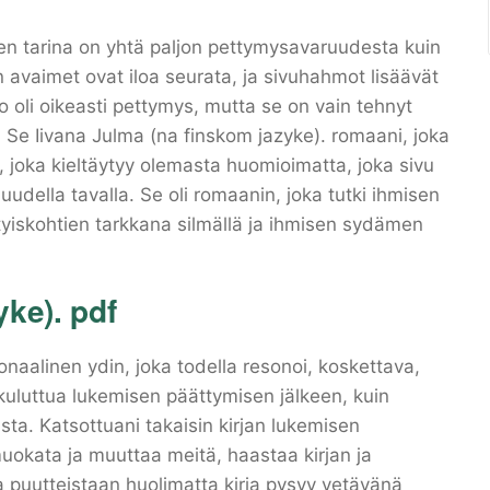
en tarina on yhtä paljon pettymysavaruudesta kuin
 avaimet ovat iloa seurata, ja sivuhahmot lisäävät
o oli oikeasti pettymys, mutta se on vain tehnyt
Se Iivana Julma (na finskom jazyke). romaani, joka
, joka kieltäytyy olemasta huomioimatta, joka sivu
della tavalla. Se oli romaanin, joka tutki ihmisen
yiskohtien tarkkana silmällä ja ihmisen sydämen
yke). pdf
ionaalinen ydin, joka todella resonoi, koskettava,
 kuluttua lukemisen päättymisen jälkeen, kuin
a. Katsottuani takaisin kirjan lukemisen
kata ja muuttaa meitä, haastaa kirjan ja
puutteistaan huolimatta kirja pysyy vetävänä