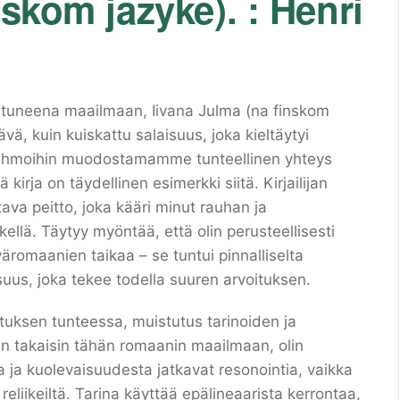
nskom jazyke). : Henri
etoutuneena maailmaan, Iivana Julma (na finskom
ävä, kuin kuiskattu salaisuus, joka kieltäytyi
hahmoihin muodostamamme tunteellinen yhteys
irja on täydellinen esimerkki siitä. Kirjailijan
tava peitto, joka kääri minut rauhan ja
llä. Täytyy myöntää, että olin perusteellisesti
väromaanien taikaa – se tuntui pinnalliselta
suus, joka tekee todella suuren arvoituksen.
ostuksen tunteessa, muistutus tarinoiden ja
n takaisin tähän romaanin maailmaan, olin
 ja kuolevaisuudesta jatkavat resonointia, vaikka
eliikeiltä. Tarina käyttää epälineaarista kerrontaa,