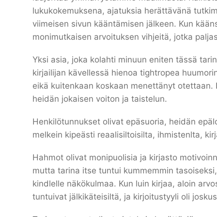
lukukokemuksena, ajatuksia herättävänä tutki
viimeisen sivun kääntämisen jälkeen. Kun kääns
monimutkaisen arvoituksen vihjeitä, jotka paljas
Yksi asia, joka kolahti minuun eniten tässä tari
kirjailijan kävellessä hienoa tightropea huumorin
eikä kuitenkaan koskaan menettänyt otettaan. He
heidän jokaisen voiton ja taistelun.
Henkilötunnukset olivat epäsuoria, heidän epäloi
melkein kipeästi reaalisiltoisilta, ihmistenlta, ki
Hahmot olivat monipuolisia ja kirjasto motivoinn
mutta tarina itse tuntui kummemmin tasoiseksi,
kindlelle näkökulmaa. Kun luin kirjaa, aloin arv
tuntuivat jälkikäteisiltä, ja kirjoitustyyli oli j