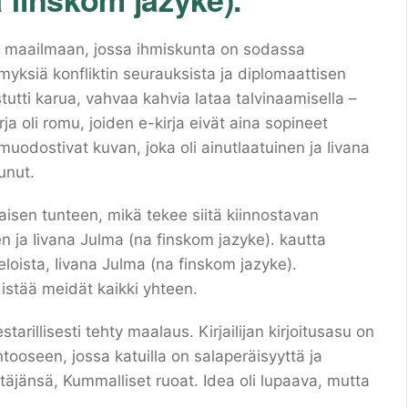
en maailmaan, jossa ihmiskunta on sodassa
myksiä konfliktin seurauksista ja diplomaattisen
tutti karua, vahvaa kahvia lataa talvinaamisella –
ja oli romu, joiden e-kirja eivät aina sopineet
uodostivat kuvan, joka oli ainutlaatuinen ja Iivana
unut.
laisen tunteen, mikä tekee siitä kiinnostavan
n ja Iivana Julma (na finskom jazyke). kautta
loista, Iivana Julma (na finskom jazyke).
istää meidät kaikki yhteen.
arillisesti tehty maalaus. Kirjailijan kirjoitusasu on
tooseen, jossa katuilla on salaperäisyyttä ja
täjänsä, Kummalliset ruoat. Idea oli lupaava, mutta