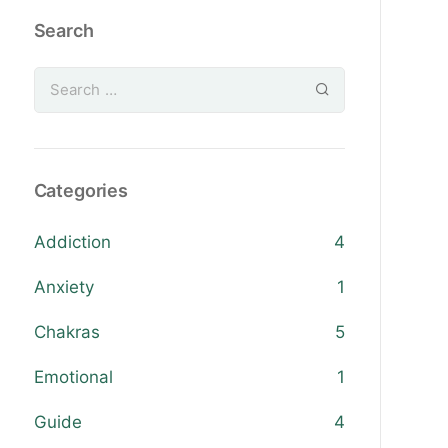
Search
Categories
Addiction
4
Anxiety
1
Chakras
5
Emotional
1
Guide
4