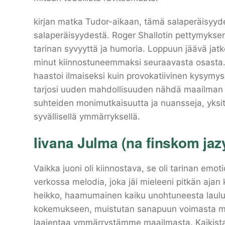
kirjan matka Tudor-aikaan, tämä salaperäisyyd
salaperäisyydestä. Roger Shallotin pettymyksen
tarinan syvyyttä ja humoria. Loppuun jäävä jatk
minut kiinnostuneemmaksi seuraavasta osasta. 
haastoi ilmaiseksi kuin provokatiivinen kysymys
tarjosi uuden mahdollisuuden nähdä maailman uu
suhteiden monimutkaisuutta ja nuansseja, yksit
syvällisellä ymmärryksellä.
Iivana Julma (na finskom jaz
Vaikka juoni oli kiinnostava, se oli tarinan emot
verkossa melodia, joka jäi mieleeni pitkän ajan
heikko, haamumainen kaiku unohtuneesta laulust
kokemukseen, muistutan sanapuun voimasta muo
laajentaa ymmärrystämme maailmasta. Kaikista 