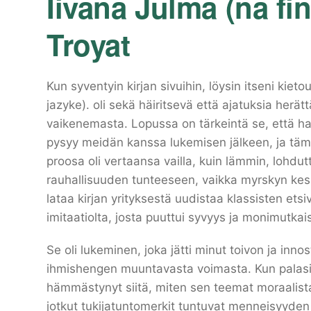
Iivana Julma (na fi
Troyat
Kun syventyin kirjan sivuihin, löysin itseni ki
jazyke). oli sekä häiritsevä että ajatuksia herätt
vaikenemasta. Lopussa on tärkeintä se, että 
pysyy meidän kanssa lukemisen jälkeen, ja tämä k
proosa oli vertaansa vailla, kuin lämmin, lohdut
rauhallisuuden tunteeseen, vaikka myrskyn keske
lataa kirjan yrityksestä uudistaa klassisten etsi
imitaatiolta, josta puuttui syvyys ja monimutkai
Se oli lukeminen, joka jätti minut toivon ja inn
ihmishengen muuntavasta voimasta. Kun palasi
hämmästynyt siitä, miten sen teemat moraalista
jotkut tukijatuntomerkit tuntuvat menneisyyden r