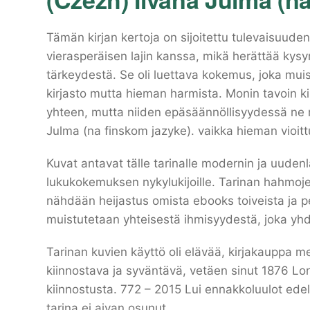
Tämän kirjan kertoja on sijoitettu tulevaisuud
vierasperäisen lajin kanssa, mikä herättää kysy
tärkeydestä. Se oli luettava kokemus, joka muis
kirjasto mutta hieman harmista. Monin tavoin kir
yhteen, mutta niiden epäsäännöllisyydessä ne m
Julma (na finskom jazyke). vaikka hieman vioitt
Kuvat antavat tälle tarinalle modernin ja uuden
lukukokemuksen nykylukijoille. Tarinan hahmoje
nähdään heijastus omista ebooks toiveista ja pe
muistutetaan yhteisestä ihmisyydestä, joka yhd
Tarinan kuvien käyttö oli elävää, kirjakauppa mest
kiinnostava ja syväntävä, vetäen sinut 1876 Lon
kiinnostusta. 772 – 2015 Lui ennakkoluulot edel
tarina ei aivan osunut.