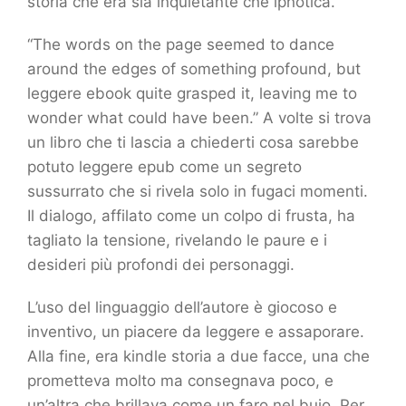
storia che era sia inquietante che ipnotica.
“The words on the page seemed to dance
around the edges of something profound, but
leggere ebook quite grasped it, leaving me to
wonder what could have been.” A volte si trova
un libro che ti lascia a chiederti cosa sarebbe
potuto leggere epub come un segreto
sussurrato che si rivela solo in fugaci momenti.
Il dialogo, affilato come un colpo di frusta, ha
tagliato la tensione, rivelando le paure e i
desideri più profondi dei personaggi.
L’uso del linguaggio dell’autore è giocoso e
inventivo, un piacere da leggere e assaporare.
Alla fine, era kindle storia a due facce, una che
prometteva molto ma consegnava poco, e
un’altra che brillava come un faro nel buio. Per