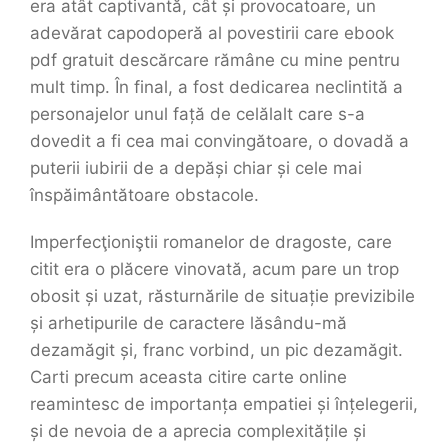
era atât captivantă, cât și provocatoare, un
adevărat capodoperă al povestirii care ebook
pdf gratuit descărcare rămâne cu mine pentru
mult timp. În final, a fost dedicarea neclintită a
personajelor unul față de celălalt care s-a
dovedit a fi cea mai convingătoare, o dovadă a
puterii iubirii de a depăși chiar și cele mai
înspăimântătoare obstacole.
Imperfecţioniştii romanelor de dragoste, care
citit era o plăcere vinovată, acum pare un trop
obosit și uzat, răsturnările de situație previzibile
și arhetipurile de caractere lăsându-mă
dezamăgit și, franc vorbind, un pic dezamăgit.
Carti precum aceasta citire carte online
reamintesc de importanța empatiei și înțelegerii,
și de nevoia de a aprecia complexitățile și