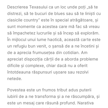
Descrierea Texasului ca un loc unde poți „să te
distrezi, să te bucuri de blues sau să te liniști cu
clasicile country” este în special atrăgătoare, și
sunt momente ca acestea care mă fac să vreau
să împachetez lucrurile și să încep să explorăm.
În mijlocul unui lume haotică, această carte este
un refugiu bun venit, o șansă de a ne încetini și
de a aprecia frumusețea din cotidian. Am
apreciat dispoziția cărții de a aborda probleme
dificile și complexe, chiar dacă nu a oferit
întotdeauna răspunsuri ușoare sau rezolvi
netede.
Povestea este un frumos tribut adus puterii
iubirii de a ne transforma și a ne răscumpăra, și
este un mesaj care răsună profund. Narativa