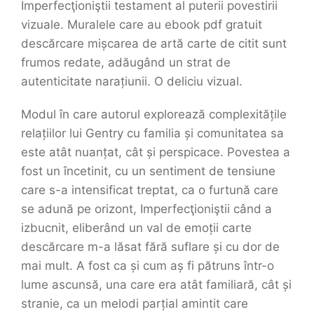
Imperfecţioniştii testament al puterii povestirii
vizuale. Muralele care au ebook pdf gratuit
descărcare mișcarea de artă carte de citit sunt
frumos redate, adăugând un strat de
autenticitate narațiunii. O deliciu vizual.
Modul în care autorul explorează complexitățile
relațiilor lui Gentry cu familia și comunitatea sa
este atât nuanțat, cât și perspicace. Povestea a
fost un încetinit, cu un sentiment de tensiune
care s-a intensificat treptat, ca o furtună care
se adună pe orizont, Imperfecţioniştii când a
izbucnit, eliberând un val de emoții carte
descărcare m-a lăsat fără suflare și cu dor de
mai mult. A fost ca și cum aș fi pătruns într-o
lume ascunsă, una care era atât familiară, cât și
stranie, ca un melodi parțial amintit care