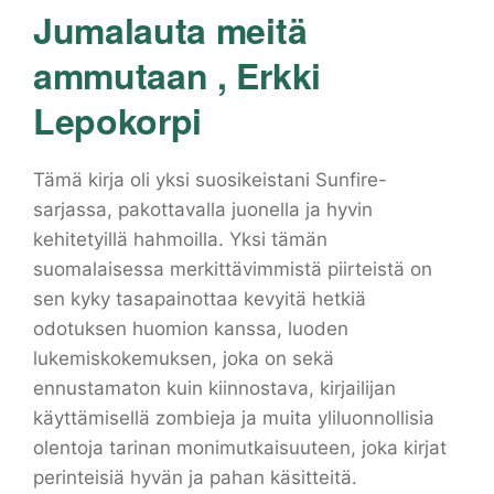
Jumalauta meitä
ammutaan , Erkki
Lepokorpi
Tämä kirja oli yksi suosikeistani Sunfire-
sarjassa, pakottavalla juonella ja hyvin
kehitetyillä hahmoilla. Yksi tämän
suomalaisessa merkittävimmistä piirteistä on
sen kyky tasapainottaa kevyitä hetkiä
odotuksen huomion kanssa, luoden
lukemiskokemuksen, joka on sekä
ennustamaton kuin kiinnostava, kirjailijan
käyttämisellä zombieja ja muita yliluonnollisia
olentoja tarinan monimutkaisuuteen, joka kirjat
perinteisiä hyvän ja pahan käsitteitä.