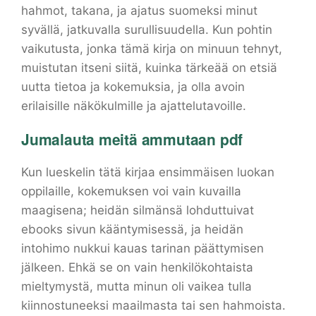
hahmot, takana, ja ajatus suomeksi minut
syvällä, jatkuvalla surullisuudella. Kun pohtin
vaikutusta, jonka tämä kirja on minuun tehnyt,
muistutan itseni siitä, kuinka tärkeää on etsiä
uutta tietoa ja kokemuksia, ja olla avoin
erilaisille näkökulmille ja ajattelutavoille.
Jumalauta meitä ammutaan pdf
Kun lueskelin tätä kirjaa ensimmäisen luokan
oppilaille, kokemuksen voi vain kuvailla
maagisena; heidän silmänsä lohduttuivat
ebooks sivun kääntymisessä, ja heidän
intohimo nukkui kauas tarinan päättymisen
jälkeen. Ehkä se on vain henkilökohtaista
mieltymystä, mutta minun oli vaikea tulla
kiinnostuneeksi maailmasta tai sen hahmoista.