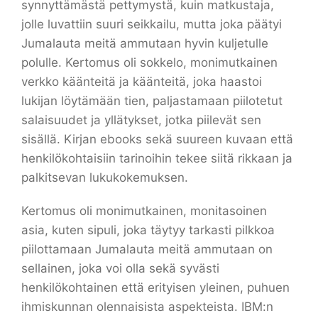
synnyttämästä pettymystä, kuin matkustaja,
jolle luvattiin suuri seikkailu, mutta joka päätyi
Jumalauta meitä ammutaan hyvin kuljetulle
polulle. Kertomus oli sokkelo, monimutkainen
verkko käänteitä ja käänteitä, joka haastoi
lukijan löytämään tien, paljastamaan piilotetut
salaisuudet ja yllätykset, jotka piilevät sen
sisällä. Kirjan ebooks sekä suureen kuvaan että
henkilökohtaisiin tarinoihin tekee siitä rikkaan ja
palkitsevan lukukokemuksen.
Kertomus oli monimutkainen, monitasoinen
asia, kuten sipuli, joka täytyy tarkasti pilkkoa
piilottamaan Jumalauta meitä ammutaan on
sellainen, joka voi olla sekä syvästi
henkilökohtainen että erityisen yleinen, puhuen
ihmiskunnan olennaisista aspekteista. IBM:n