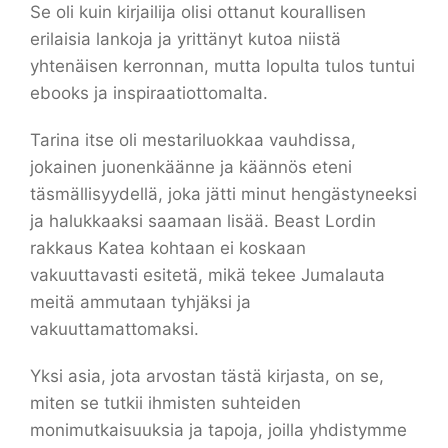
Se oli kuin kirjailija olisi ottanut kourallisen
erilaisia lankoja ja yrittänyt kutoa niistä
yhtenäisen kerronnan, mutta lopulta tulos tuntui
ebooks ja inspiraatiottomalta.
Tarina itse oli mestariluokkaa vauhdissa,
jokainen juonenkäänne ja käännös eteni
täsmällisyydellä, joka jätti minut hengästyneeksi
ja halukkaaksi saamaan lisää. Beast Lordin
rakkaus Katea kohtaan ei koskaan
vakuuttavasti esitetä, mikä tekee Jumalauta
meitä ammutaan tyhjäksi ja
vakuuttamattomaksi.
Yksi asia, jota arvostan tästä kirjasta, on se,
miten se tutkii ihmisten suhteiden
monimutkaisuuksia ja tapoja, joilla yhdistymme