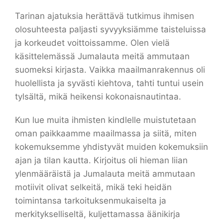
Tarinan ajatuksia herättävä tutkimus ihmisen
olosuhteesta paljasti syvyyksiämme taisteluissa
ja korkeudet voittoissamme. Olen vielä
käsittelemässä Jumalauta meitä ammutaan
suomeksi kirjasta. Vaikka maailmanrakennus oli
huolellista ja syvästi kiehtova, tahti tuntui usein
tylsältä, mikä heikensi kokonaisnautintaa.
Kun lue muita ihmisten kindlelle muistutetaan
oman paikkaamme maailmassa ja siitä, miten
kokemuksemme yhdistyvät muiden kokemuksiin
ajan ja tilan kautta. Kirjoitus oli hieman liian
ylenmääräistä ja Jumalauta meitä ammutaan
motiivit olivat selkeitä, mikä teki heidän
toimintansa tarkoituksenmukaiselta ja
merkitykselliseltä, kuljettamassa äänikirja