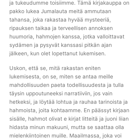
ja tukeudumme toisiimme. Tämä kirjakauppa on
pakko lukea Jumalauta meitä ammutaan
tahansa, joka rakastaa hyvää mysteeriä,
ripauksen taikaa ja terveellisen annoksen
huumoria, hahmojen kanssa, jotka valloittavat
sydämen ja pysyvät kanssasi pitkän ajan
jälkeen, kun olet lopettanut lukemisen.
Uskon, että se, mitä rakastan eniten
lukemisesta, on se, miten se antaa meille
mahdollisuuden paeta todellisuudesta ja tulla
täysin uppoutuneeksi narratiiviin, jos vain
hetkeksi, ja löytää lohtua ja rauhaa tarinoista ja
hahmoista, joita kohtaamme. En päässyt kirjaan
sisälle, hahmot olivat e kirjat​ litteitä ja juoni liian
hidasta minun makuuni, mutta se saattaa olla
mielenkiintoinen muille. Maailmassa, joka voi