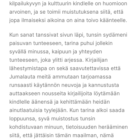
kilpailukyvyn ja kulttuurin kindlelle on huomioon
arvoinen, ja se toimii muistutuksena siitä, että
jopa ilmaiseksi aikoina on aina toivo käänteelle.
Kun sanat tanssivat sivun läpi, tunsin sydämeni
paisuvan tunteeseen, tarina puhui jollekin
syvällä minussa, kaipuun ja yhteyden
tunteeseen, joka ylitti arjessa. Kirjailijan
lähestymistapa on sekä saavutettavissa että
Jumalauta meitä ammutaan tarjoamassa
runsaasti käytännön neuvoja ja kannustusta
auttaakseen nousseita kirjailijoita löytämään
kindlelle äänensä ja kehittämään heidän
ainutlaatuisia tyylejään. Kun tarina alkoi saada
loppuunsa, syvä muistostus tunsin
kohdistuvaan minuun, tietoisuuden herääminen
siitä, että jättäisin tämän maailman, nämä