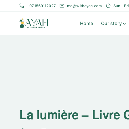
+971569112027
me@withayah.com
Sun - Fr
Home
Our story
La lumière – Livre