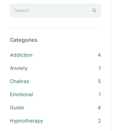
Categories
Addiction
4
Anxiety
1
Chakras
5
Emotional
1
Guide
4
Hypnotherapy
2