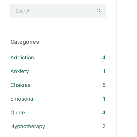
Categories
Addiction
4
Anxiety
1
Chakras
5
Emotional
1
Guide
4
Hypnotherapy
2