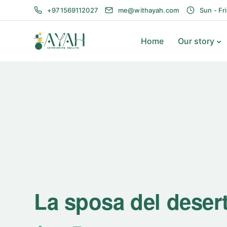
+971569112027
me@withayah.com
Sun - Fr
Home
Our story
La sposa del desert