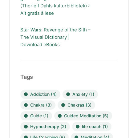
(Thorleif Dahls kulturbibliotek) :
Alt gratis å lese
Star Wars: Revenge of the Sith –
The Visual Dictionary |
Download eBooks
Tags
Addiction
(4)
Anxiety
(1)
Chakra
(3)
Chakras
(3)
Guide
(1)
Guided Meditation
(5)
Hypnotherapy
(2)
life coach
(1)
Life Coaching
(9)
Meditation
(4)