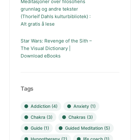
Meditasjoner over filosofiens
grunnlag og andre tekster
(Thorleif Dahls kulturbibliotek) :
Alt gratis å lese
Star Wars: Revenge of the Sith –
The Visual Dictionary |
Download eBooks
Tags
Addiction
(4)
Anxiety
(1)
Chakra
(3)
Chakras
(3)
Guide
(1)
Guided Meditation
(5)
Hypnotherapy
(2)
life coach
(1)