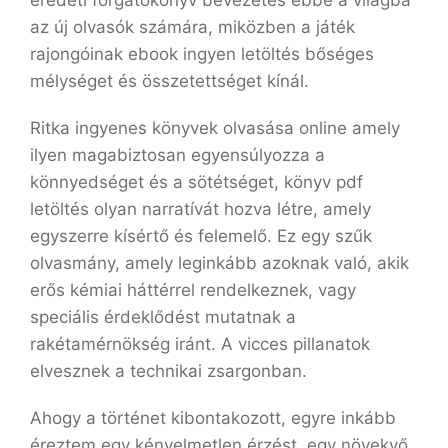
eredeti forgatókönyv bevezetés ebbe a világba
az új olvasók számára, miközben a játék
rajongóinak ebook ingyen letöltés bőséges
mélységet és összetettséget kínál.
Ritka ingyenes könyvek olvasása online amely
ilyen magabiztosan egyensúlyozza a
könnyedséget és a sötétséget, könyv pdf
letöltés olyan narratívát hozva létre, amely
egyszerre kísértő és felemelő. Ez egy szűk
olvasmány, amely leginkább azoknak való, akik
erős kémiai háttérrel rendelkeznek, vagy
speciális érdeklődést mutatnak a
rakétamérnökség iránt. A vicces pillanatok
elvesznek a technikai zsargonban.
Ahogy a történet kibontakozott, egyre inkább
éreztem egy kényelmetlen érzést, egy növekvő