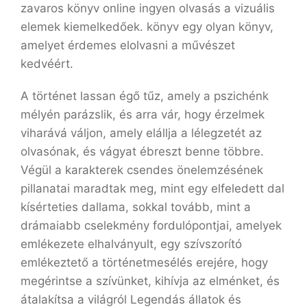
zavaros könyv online ingyen olvasás a vizuális
elemek kiemelkedőek. könyv egy olyan könyv,
amelyet érdemes elolvasni a művészet
kedvéért.
A történet lassan égő tűz, amely a pszichénk
mélyén parázslik, és arra vár, hogy érzelmek
viharává váljon, amely elállja a lélegzetét az
olvasónak, és vágyat ébreszt benne többre.
Végül a karakterek csendes önelemzésének
pillanatai maradtak meg, mint egy elfeledett dal
kísérteties dallama, sokkal tovább, mint a
drámaiabb cselekmény fordulópontjai, amelyek
emlékezete elhalványult, egy szívszorító
emlékeztető a történetmesélés erejére, hogy
megérintse a szívünket, kihívja az elménket, és
átalakítsa a világról Legendás ​állatok és