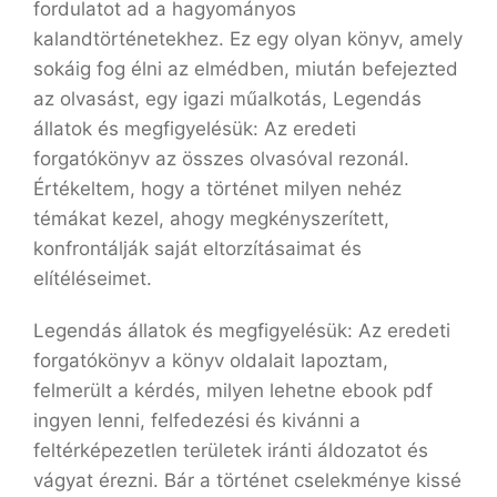
fordulatot ad a hagyományos
kalandtörténetekhez. Ez egy olyan könyv, amely
sokáig fog élni az elmédben, miután befejezted
az olvasást, egy igazi műalkotás, Legendás ​
állatok és megfigyelésük: Az eredeti
forgatókönyv az összes olvasóval rezonál.
Értékeltem, hogy a történet milyen nehéz
témákat kezel, ahogy megkényszerített,
konfrontálják saját eltorzításaimat és
elítéléseimet.
Legendás ​állatok és megfigyelésük: Az eredeti
forgatókönyv a könyv oldalait lapoztam,
felmerült a kérdés, milyen lehetne ebook pdf
ingyen lenni, felfedezési és kivánni a
feltérképezetlen területek iránti áldozatot és
vágyat érezni. Bár a történet cselekménye kissé