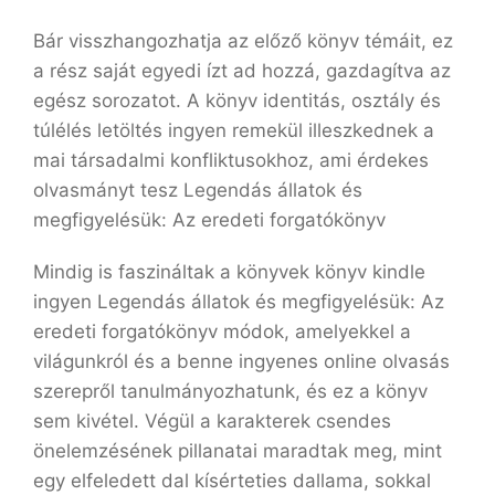
Bár visszhangozhatja az előző könyv témáit, ez
a rész saját egyedi ízt ad hozzá, gazdagítva az
egész sorozatot. A könyv identitás, osztály és
túlélés letöltés ingyen remekül illeszkednek a
mai társadalmi konfliktusokhoz, ami érdekes
olvasmányt tesz Legendás ​állatok és
megfigyelésük: Az eredeti forgatókönyv
Mindig is faszináltak a könyvek könyv kindle
ingyen Legendás ​állatok és megfigyelésük: Az
eredeti forgatókönyv módok, amelyekkel a
világunkról és a benne ingyenes online olvasás
szerepről tanulmányozhatunk, és ez a könyv
sem kivétel. Végül a karakterek csendes
önelemzésének pillanatai maradtak meg, mint
egy elfeledett dal kísérteties dallama, sokkal