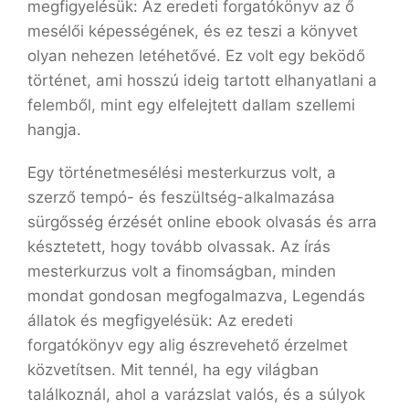
megfigyelésük: Az eredeti forgatókönyv az ő
mesélői képességének, és ez teszi a könyvet
olyan nehezen letéhetővé. Ez volt egy beködő
történet, ami hosszú ideig tartott elhanyatlani a
felemből, mint egy elfelejtett dallam szellemi
hangja.
Egy történetmesélési mesterkurzus volt, a
szerző tempó- és feszültség-alkalmazása
sürgősség érzését online ebook olvasás és arra
késztetett, hogy tovább olvassak. Az írás
mesterkurzus volt a finomságban, minden
mondat gondosan megfogalmazva, Legendás ​
állatok és megfigyelésük: Az eredeti
forgatókönyv egy alig észrevehető érzelmet
közvetítsen. Mit tennél, ha egy világban
találkoznál, ahol a varázslat valós, és a súlyok