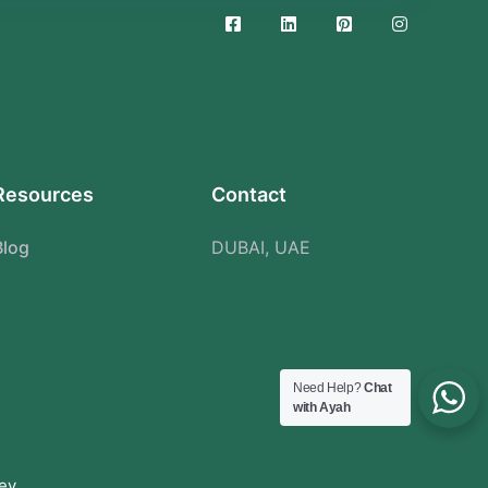
Resources
Contact
Blog
DUBAI, UAE
Need Help?
Chat
with Ayah
ey