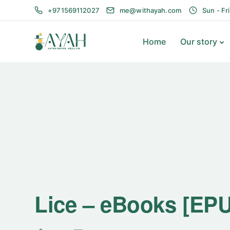
+971569112027
me@withayah.com
Sun - Fr
Home
Our story
Lice – eBooks [EP