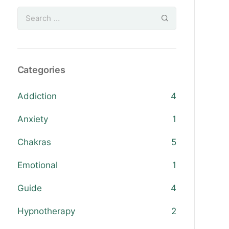
Categories
Addiction
4
Anxiety
1
Chakras
5
Emotional
1
Guide
4
Hypnotherapy
2