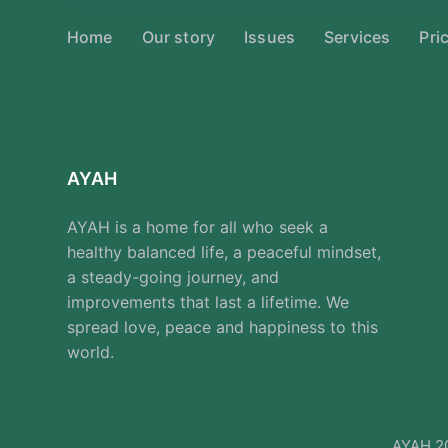
Home
Our story
Issues
Services
Pri
AYAH
AYAH is a home for all who seek a
healthy balanced life, a peaceful mindset,
a steady-going journey, and
improvements that last a lifetime. We
spread love, peace and happiness to this
world.
AYAH 20