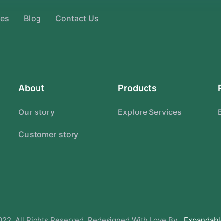
ces
Blog
Contact Us
About
Products
Our story
Explore Services
Customer story
22. All Rights Reserved. Redesigned With Love By
Expandabl