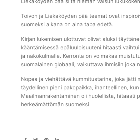
Liekaköyden pää siitä hieman vaisun lukukok
Toivon ja Liekaköyden pää teemat ovat inspiroiv
suomeksi aikana on aina tapa edetä.
Kirjan lukemisen ulottuvat olivat aluksi täyttän
kääntämisessä epäluuloisuuteni hitaasti vaihtui f
ja näkökulmalle. Kerronta on voimakas muistutus s
suomalainen globaali, vaikuttava ihmisiin joka
Nopea ja viehättävä kummitustarina, joka jätti 
täydellinen pieni pakopaikka, ihanteellinen, ku
Maailmanrakentaminen oli huolellista, hitaasti pa
herkeämättömän suomeksi