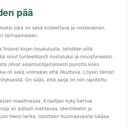
yden pää
iseksi joka on sekä koskettava ja nostavainen,
een tarinaamiseen.
finland kirjan houkutusta, tehdään siitä
ää sinut tunteellisesti nostatuksi ja innostuneeksi.
ta olivat asiantuntijamaisesti punottu koko
oka oli sekä voimakas että liikuttava. Löysin tämän
ityksestä. On sääli, että sarja on niin rajoitettu
asian maailmassa. Kirjailijan kyky kertoa
moja on aidosti mahtavaa. Identiteetin ja
uin hieno lanka, odottaen huomaavaista lukijaa.