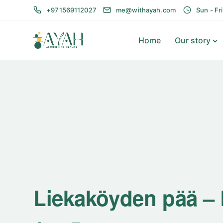
+971569112027
me@withayah.com
Sun - Fr
Home
Our story
Liekaköyden pää – 