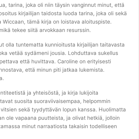
pua, tarina, joka oli niin täysin vanginnut minut, että
oitus kirjailijan taidosta luoda tarina, joka oli sekä
a Wiccaan, tämä kirja on loistava aloituspiste.
 mikä tekee siitä arvokkaan resurssin.
 olla tuntematta kunnioitusta kirjailijan taitavasta
 joka vetää sydämeni jousia. Lohduttava sukellus
ettava että huvittava. Caroline on erityisesti
nnostava, että minun piti jatkaa lukemista.
a.
iteetistä ja yhteisöstä, ja kirja lukijoita
aattavat suosita suoraviivaisempaa, helpommin
a vitsien sekä tyydyttävän lopun kanssa. Huolimatta
n ole vapaana puutteista, ja olivat hetkiä, jolloin
ottamassa minut narraatiosta takaisin todelliseen