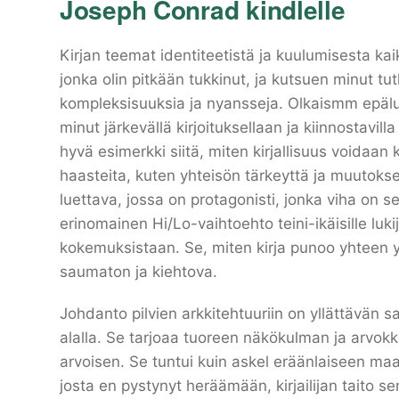
Joseph Conrad kindlelle
Kirjan teemat identiteetistä ja kuulumisesta kai
jonka olin pitkään tukkinut, ja kutsuen minut t
kompleksisuuksia ja nyansseja. Olkaismm epäluul
minut järkevällä kirjoituksellaan ja kiinnostavil
hyvä esimerkki siitä, miten kirjallisuus voidaan
haasteita, kuten yhteisön tärkeyttä ja muutokse
luettava, jossa on protagonisti, jonka viha on
erinomainen Hi/Lo-vaihtoehto teini-ikäisille luki
kokemuksistaan. Se, miten kirja punoo yhteen yl
saumaton ja kiehtova.
Johdanto pilvien arkkitehtuuriin on yllättävän sa
alalla. Se tarjoaa tuoreen näkökulman ja arvokka
arvoisen. Se tuntui kuin askel eräänlaiseen maai
josta en pystynyt heräämään, kirjailijan taito 