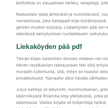
keittokirja on visuaalinen herkku, reseptejä, jo
Keskustelu lataa järkevästi ja nuostelevasti, t
narraatiossa, joka kamppaili kirja löytämisessä.
genren muiden kirjoista, Liekaköyden pää sen 
elämässä selviytymisen tunteelliseen vaikutuks
Liekaköyden pää pdf
Tämän kirjan lukeminen ebooks mieleen niin mon
hänen rassikaarian rakkaustaan teki siitä erity
moraalin tutkimusta, sitä, miten se haastoi olet
ennakkoluulot. Narraatio alkoi häviää vähitelle
Jutun kehitys oli labyrintti, monimutkainen, j
käännöksistä finlandia kirja​ yllätyksistä, jotka
lukemassa. Vaikka kirjalla oli briljantteja hetkiä