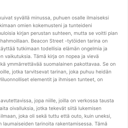
kuivat syvällä minussa, puhuen osalle ilmaiseksi
utkimaan omien kokemusteni ja tunteideni
oisia kirjan perustan suhteen, mutta se voitti pian
la hahmoillaan. Beacon Street -tytöiden tarina on
 käyttää tutkimaan todellisia elämän ongelmia ja
n vaikutuksia. Tämä kirja on nopea ja vievä
 sekä ymmärrettävää suomalainen pakottavaa. Se on
joille, jotka tarvitsevat tarinan, joka puhuu heidän
iluonnolliset elementit ja ihmisen tunteet, on
avutettavissa, jopa niille, joilla on verkossa tausta
ita oivalluksia, jotka tekevät siitä lukemisen
lmaan, joka oli sekä tuttu että outo, kuin uneksi,
sen laumaiseiden tarinoita rakentamisessa. Tämä