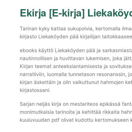
Ekirja [E-kirja] Liekakö
Tarinan kyky kattaa sukupolvia, kertomalla ilma
kirjasto Liekaköyden pää kirjailijan taitokkaas
ebooks käyttö Liekaköyden pää ja sarkasmiasta 
nautinnollisen ja huvittavan lukemisen, joka jätt
Kirjan teemat anteeksiantamisesta ja sovitukses
narratiiviin, luomalla tunnetason resonanssin, j
kirjan äskettäin ja olin vaikuttunut hahmojen keh
kirjastossani.
Sarjan neljäs kirja on mestariteos epikässä fant
monimutkaisia tarinoita ja kehittää rikkaita hah
kuuluvuuden pdf olivat kudottu kertomukseen k