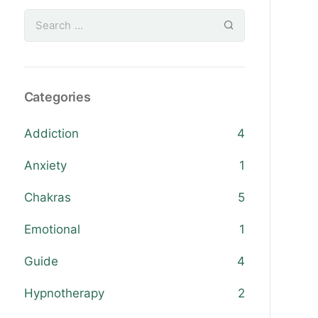
Categories
Addiction
4
Anxiety
1
Chakras
5
Emotional
1
Guide
4
Hypnotherapy
2