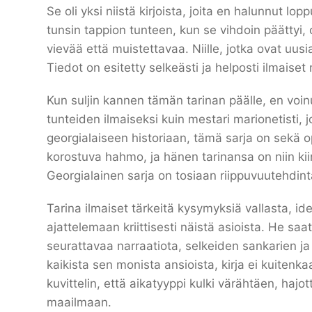
Se oli yksi niistä kirjoista, joita en halunnut lop
tunsin tappion tunteen, kun se vihdoin päättyi, os
vievää että muistettavaa. Niille, jotka ovat uusi
Tiedot on esitetty selkeästi ja helposti ilmaiset
Kun suljin kannen tämän tarinan päälle, en voinut
tunteiden ilmaiseksi kuin mestari marionetisti,
georgialaiseen historiaan, tämä sarja on sekä op
korostuva hahmo, ja hänen tarinansa on niin kii
Georgialainen sarja on tosiaan riippuvuutehdint
Tarina ilmaiset tärkeitä kysymyksiä vallasta, ident
ajattelemaan kriittisesti näistä asioista. He s
seurattavaa narraatiota, selkeiden sankarien j
kaikista sen monista ansioista, kirja ei kuitenkaa
kuvittelin, että aikatyyppi kulki värähtäen, haj
maailmaan.