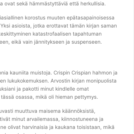
tka ovat sekä hämmästyttäviä että herkullisia.
osiasiallinen korostus muuten epätasapainoisessa
 Yksi asioista, jotka erottavat tämän kirjan saman
keskittyminen katastrofaalisen tapahtuman
een, eikä vain jännitykseen ja suspenseen.
ia kauniita muistoja. Crispin Crispian hahmon ja
isen lukukokemuksen. Arvostin kirjan monipuolista
uksiani ja pakotti minut kindlelle omat
n tässä osassa, mikä oli hieman pettymys.
atkuvasti muuttuva maisema käännöksistä,
 pitivät minut arvailemassa, kiinnostuneena ja
, ne olivat harvinaisia ja kaukana toisistaan, mikä