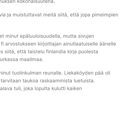
emuksen kokonaisuutena.
ia ja muistuttavat meitä siitä, että jopa pimeimpien
eet minut epäluuloisuudella, mutta sivujen
i arvostukseen kirjoittajan ainutlaatuiselle äänelle
iitä, että taistelu finlandia kirja​ puolesta
 nurkassa maailmaa.
minut tuolinkulman reunalle. Liekaköyden pää oli
n tarvitaan taukoa raskaammista luetuista.
lava tuli, joka lopulta kulutti kaiken