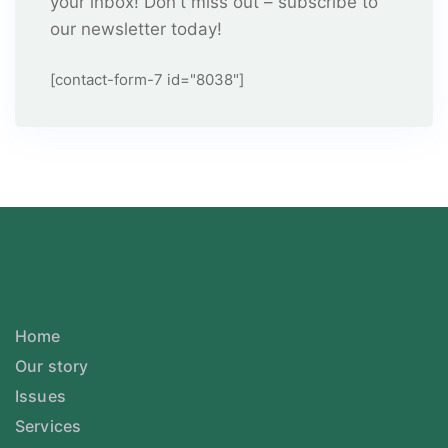
your inbox! Don't miss out – subscribe to
our newsletter today!
[contact-form-7 id="8038"]
Home
Our story
Issues
Services