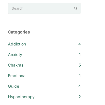
Categories
Addiction
4
Anxiety
1
Chakras
5
Emotional
1
Guide
4
Hypnotherapy
2