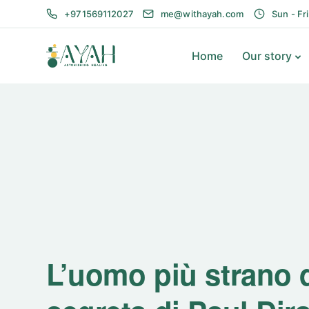
+971569112027
me@withayah.com
Sun - Fr
Home
Our story
L’uomo più strano 