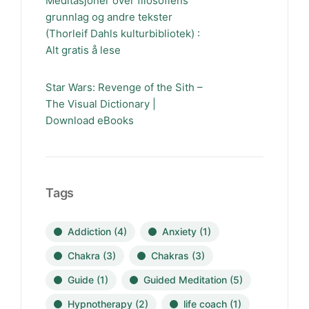
Meditasjoner over filosofiens
grunnlag og andre tekster
(Thorleif Dahls kulturbibliotek) :
Alt gratis å lese
Star Wars: Revenge of the Sith –
The Visual Dictionary |
Download eBooks
Tags
Addiction
(4)
Anxiety
(1)
Chakra
(3)
Chakras
(3)
Guide
(1)
Guided Meditation
(5)
Hypnotherapy
(2)
life coach
(1)