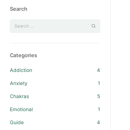
Search
Categories
Addiction
4
Anxiety
1
Chakras
5
Emotional
1
Guide
4