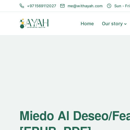
+971569112027
me@withayah.com
Sun - Fr
Home
Our story
Miedo Al Deseo/Fea