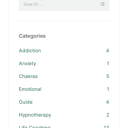
Categories
Addiction
4
Anxiety
1
Chakras
5
Emotional
1
Guide
4
Hypnotherapy
2
Life Coaching
13