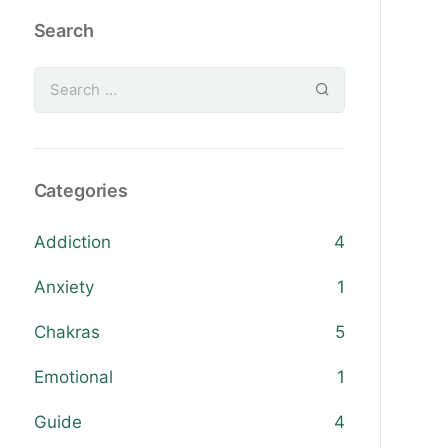
Search
Categories
Addiction
4
Anxiety
1
Chakras
5
Emotional
1
Guide
4