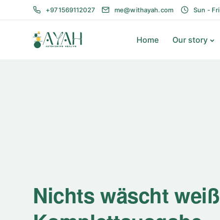
+971569112027
me@withayah.com
Sun - Fr
Home
Our story
Nichts wäscht weiße