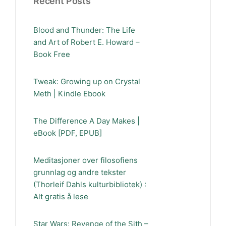
Recent Posts
Blood and Thunder: The Life
and Art of Robert E. Howard –
Book Free
Tweak: Growing up on Crystal
Meth | Kindle Ebook
The Difference A Day Makes |
eBook [PDF, EPUB]
Meditasjoner over filosofiens
grunnlag og andre tekster
(Thorleif Dahls kulturbibliotek) :
Alt gratis å lese
Star Wars: Revenge of the Sith –