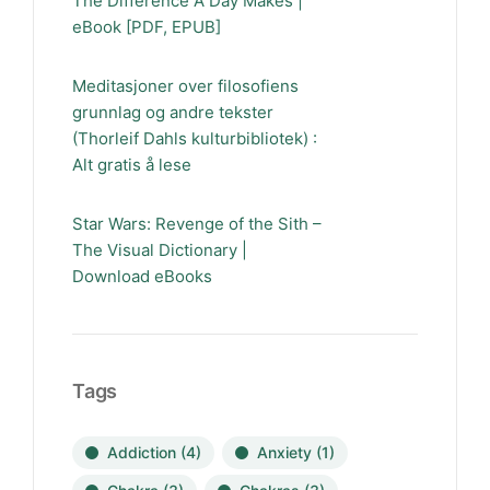
The Difference A Day Makes |
eBook [PDF, EPUB]
Meditasjoner over filosofiens
grunnlag og andre tekster
(Thorleif Dahls kulturbibliotek) :
Alt gratis å lese
Star Wars: Revenge of the Sith –
The Visual Dictionary |
Download eBooks
Tags
Addiction
(4)
Anxiety
(1)