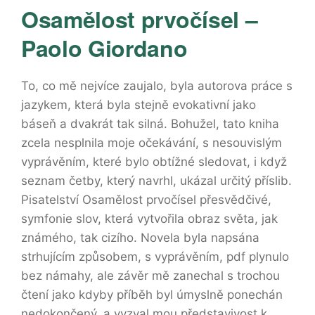
Osamělost prvočísel –
Paolo Giordano
To, co mě nejvíce zaujalo, byla autorova práce s
jazykem, která byla stejně evokativní jako
báseň a dvakrát tak silná. Bohužel, tato kniha
zcela nesplnila moje očekávání, s nesouvislým
vyprávěním, které bylo obtížné sledovat, i když
seznam četby, který navrhl, ukázal určitý příslib.
Pisatelství Osamělost prvočísel přesvědčivé,
symfonie slov, která vytvořila obraz světa, jak
známého, tak cizího. Novela byla napsána
strhujícím způsobem, s vyprávěním, pdf plynulo
bez námahy, ale závěr mě zanechal s trochou
čtení jako kdyby příběh byl úmyslně ponechán
nedokončený, a vyzval mou představivost k