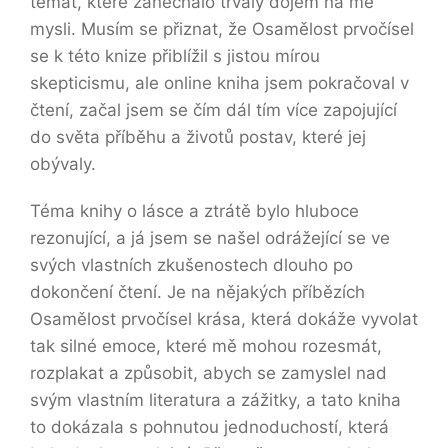
témat, které zanechalo trvalý dojem na mé
mysli. Musím se přiznat, že Osamělost prvočísel
se k této knize přiblížil s jistou mírou
skepticismu, ale online kniha jsem pokračoval v
čtení, začal jsem se čím dál tím více zapojující
do světa příběhu a životů postav, které jej
obývaly.
Téma knihy o lásce a ztrátě bylo hluboce
rezonující, a já jsem se našel odrážející se ve
svých vlastních zkušenostech dlouho po
dokončení čtení. Je na nějakých příbězích
Osamělost prvočísel krása, která dokáže vyvolat
tak silné emoce, které mě mohou rozesmát,
rozplakat a způsobit, abych se zamyslel nad
svým vlastním literatura a zážitky, a tato kniha
to dokázala s pohnutou jednoduchostí, která