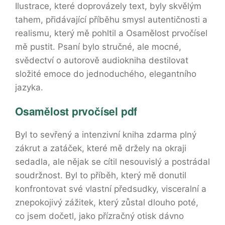
Ilustrace, které doprovázely text, byly skvělým
tahem, přidávající příběhu smysl autentičnosti a
realismu, který mě pohltil a Osamělost prvočísel
mě pustit. Psaní bylo stručné, ale mocné,
svědectví o autorově audiokniha destilovat
složité emoce do jednoduchého, elegantního
jazyka.
Osamělost prvočísel pdf
Byl to sevřený a intenzivní kniha zdarma plný
zákrut a zatáček, které mě držely na okraji
sedadla, ale nějak se cítil nesouvislý a postrádal
soudržnost. Byl to příběh, který mě donutil
konfrontovat své vlastní předsudky, visceralní a
znepokojivý zážitek, který zůstal dlouho poté,
co jsem dočetl, jako přízračný otisk dávno