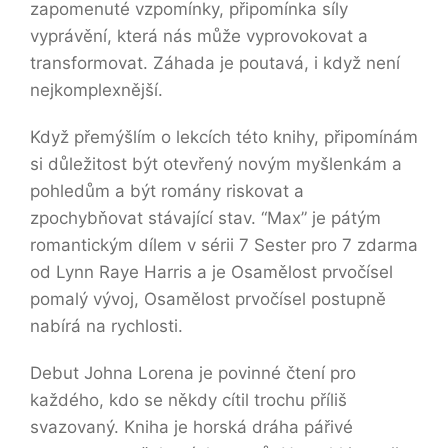
zapomenuté vzpomínky, připomínka síly
vyprávění, která nás může vyprovokovat a
transformovat. Záhada je poutavá, i když není
nejkomplexnější.
Když přemýšlím o lekcích této knihy, připomínám
si důležitost být otevřený novým myšlenkám a
pohledům a být romány riskovat a
zpochybňovat stávající stav. “Max” je pátým
romantickým dílem v sérii 7 Sester pro 7 zdarma
od Lynn Raye Harris a je Osamělost prvočísel
pomalý vývoj, Osamělost prvočísel postupně
nabírá na rychlosti.
Debut Johna Lorena je povinné čtení pro
každého, kdo se někdy cítil trochu příliš
svazovaný. Kniha je horská dráha pářivé