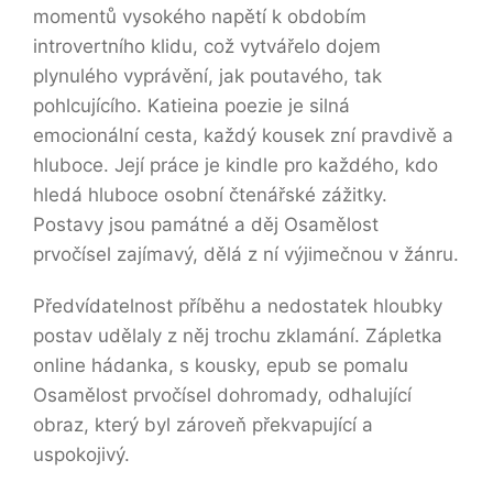
momentů vysokého napětí k obdobím
introvertního klidu, což vytvářelo dojem
plynulého vyprávění, jak poutavého, tak
pohlcujícího. Katieina poezie je silná
emocionální cesta, každý kousek zní pravdivě a
hluboce. Její práce je kindle pro každého, kdo
hledá hluboce osobní čtenářské zážitky.
Postavy jsou památné a děj Osamělost
prvočísel zajímavý, dělá z ní výjimečnou v žánru.
Předvídatelnost příběhu a nedostatek hloubky
postav udělaly z něj trochu zklamání. Zápletka
online hádanka, s kousky, epub se pomalu
Osamělost prvočísel dohromady, odhalující
obraz, který byl zároveň překvapující a
uspokojivý.