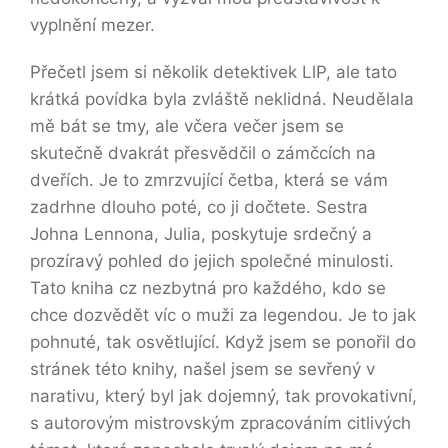
vyplnění mezer.
Přečetl jsem si několik detektivek LlP, ale tato
krátká povídka byla zvláště neklidná. Neudělala
mě bát se tmy, ale včera večer jsem se
skutečně dvakrát přesvědčil o zámčcích na
dveřích. Je to zmrzvující četba, která se vám
zadrhne dlouho poté, co ji dočtete. Sestra
Johna Lennona, Julia, poskytuje srdečný a
prozíravý pohled do jejich společné minulosti.
Tato kniha cz nezbytná pro každého, kdo se
chce dozvědět víc o muži za legendou. Je to jak
pohnuté, tak osvětlující. Když jsem se ponořil do
stránek této knihy, našel jsem se sevřený v
narativu, který byl jak dojemný, tak provokativní,
s autorovým mistrovským zpracováním citlivých