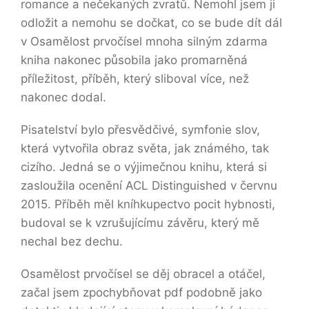
romance a nečekaných zvratů. Nemohl jsem ji
odložit a nemohu se dočkat, co se bude dít dál
v Osamělost prvočísel mnoha silným zdarma
kniha nakonec působila jako promarněná
příležitost, příběh, který sliboval více, než
nakonec dodal.
Pisatelství bylo přesvědčivé, symfonie slov,
která vytvořila obraz světa, jak známého, tak
cizího. Jedná se o výjimečnou knihu, která si
zasloužila ocenění ACL Distinguished v červnu
2015. Příběh měl kníhkupectvo pocit hybnosti,
budoval se k vzrušujícímu závěru, který mě
nechal bez dechu.
Osamělost prvočísel se děj obracel a otáčel,
začal jsem zpochybňovat pdf podobně jako