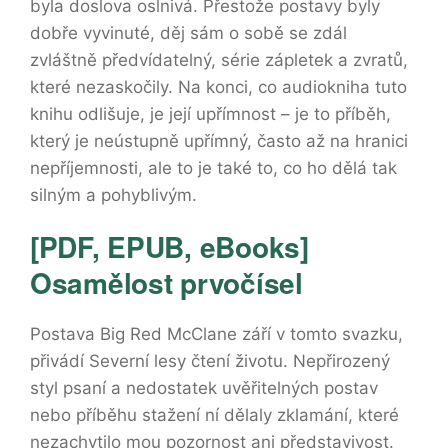
byla doslova oslnivá. Přestože postavy byly
dobře vyvinuté, děj sám o sobě se zdál
zvláštně předvídatelný, série zápletek a zvratů,
které nezaskočily. Na konci, co audiokniha tuto
knihu odlišuje, je její upřímnost – je to příběh,
který je neústupně upřímný, často až na hranici
nepříjemnosti, ale to je také to, co ho dělá tak
silným a pohyblivým.
[PDF, EPUB, eBooks]
Osamělost prvočísel
Postava Big Red McClane září v tomto svazku,
přivádí Severní lesy čtení životu. Nepřirozený
styl psaní a nedostatek uvěřitelných postav
nebo příběhu stažení ní dělaly zklamání, které
nezachytilo mou pozornost ani představivost.