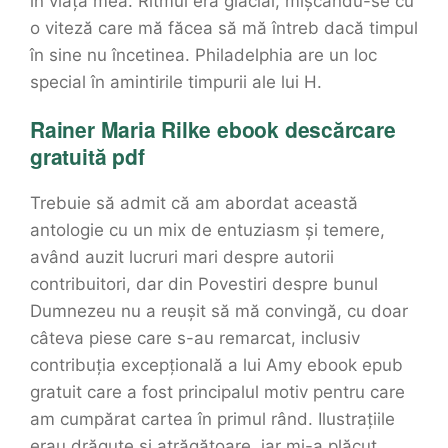
în viața mea. Ritmul era glacial, mișcându-se cu
o viteză care mă făcea să mă întreb dacă timpul
în sine nu încetinea. Philadelphia are un loc
special în amintirile timpurii ale lui H.
Rainer Maria Rilke ebook descărcare
gratuită pdf
Trebuie să admit că am abordat această
antologie cu un mix de entuziasm și temere,
având auzit lucruri mari despre autorii
contribuitori, dar din Povestiri despre bunul
Dumnezeu nu a reușit să mă convingă, cu doar
câteva piese care s-au remarcat, inclusiv
contribuția excepțională a lui Amy ebook epub
gratuit care a fost principalul motiv pentru care
am cumpărat cartea în primul rând. Ilustrațiile
erau drăguțe și atrăgătoare, iar mi-a plăcut