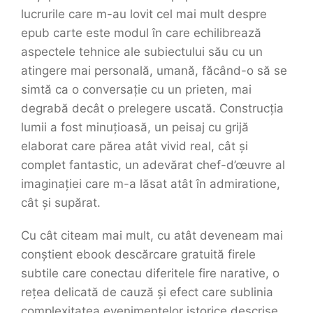
lucrurile care m-au lovit cel mai mult despre
epub carte este modul în care echilibrează
aspectele tehnice ale subiectului său cu un
atingere mai personală, umană, făcând-o să se
simtă ca o conversație cu un prieten, mai
degrabă decât o prelegere uscată. Construcția
lumii a fost minuțioasă, un peisaj cu grijă
elaborat care părea atât vivid real, cât și
complet fantastic, un adevărat chef-d’œuvre al
imaginației care m-a lăsat atât în admiratione,
cât și supărat.
Cu cât citeam mai mult, cu atât deveneam mai
conștient ebook descărcare gratuită firele
subtile care conectau diferitele fire narative, o
rețea delicată de cauză și efect care sublinia
complexitatea evenimentelor istorice descrise,