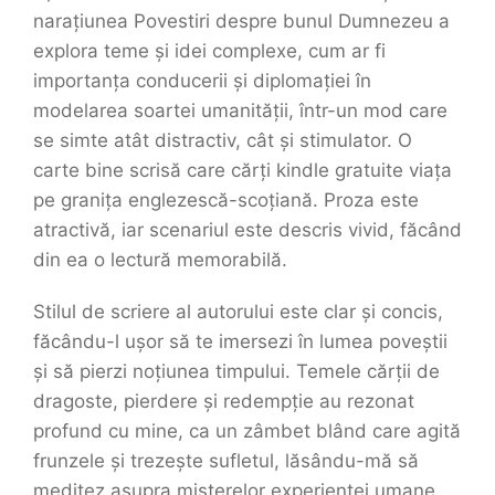
narațiunea Povestiri despre bunul Dumnezeu a
explora teme și idei complexe, cum ar fi
importanța conducerii și diplomației în
modelarea soartei umanității, într-un mod care
se simte atât distractiv, cât și stimulator. O
carte bine scrisă care cărți kindle gratuite viața
pe granița englezescă-scoțiană. Proza este
atractivă, iar scenariul este descris vivid, făcând
din ea o lectură memorabilă.
Stilul de scriere al autorului este clar și concis,
făcându-l ușor să te imersezi în lumea poveștii
și să pierzi noțiunea timpului. Temele cărții de
dragoste, pierdere și redempție au rezonat
profund cu mine, ca un zâmbet blând care agită
frunzele și trezește sufletul, lăsându-mă să
meditez asupra misterelor experienței umane