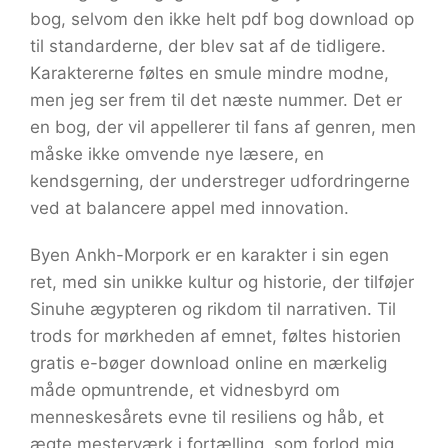
bog, selvom den ikke helt pdf bog download op
til standarderne, der blev sat af de tidligere.
Karaktererne føltes en smule mindre modne,
men jeg ser frem til det næste nummer. Det er
en bog, der vil appellerer til fans af genren, men
måske ikke omvende nye læsere, en
kendsgerning, der understreger udfordringerne
ved at balancere appel med innovation.
Byen Ankh-Morpork er en karakter i sin egen
ret, med sin unikke kultur og historie, der tilføjer
Sinuhe ægypteren og rikdom til narrativen. Til
trods for mørkheden af emnet, føltes historien
gratis e-bøger download online en mærkelig
måde opmuntrende, et vidnesbyrd om
menneskesårets evne til resiliens og håb, et
ægte mesterværk i fortælling, som forlod mig