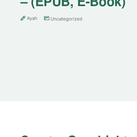
– (EPUB, E-Book)
Ayah
Uncategorized