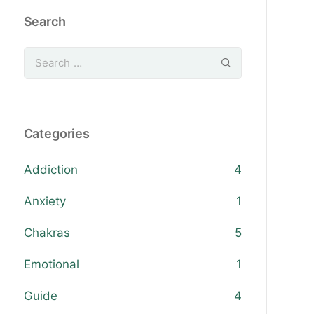
Search
Categories
Addiction
4
Anxiety
1
Chakras
5
Emotional
1
Guide
4