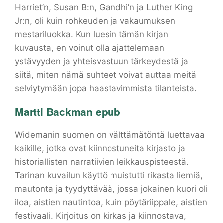
Harriet’n, Susan B:n, Gandhi’n ja Luther King
Jr:n, oli kuin rohkeuden ja vakaumuksen
mestariluokka. Kun luesin tämän kirjan
kuvausta, en voinut olla ajattelemaan
ystävyyden ja yhteisvastuun tärkeydestä ja
siitä, miten nämä suhteet voivat auttaa meitä
selviytymään jopa haastavimmista tilanteista.
Martti Backman epub
Widemanin suomen on välttämätöntä luettavaa
kaikille, jotka ovat kiinnostuneita kirjasto ja
historiallisten narratiivien leikkauspisteestä.
Tarinan kuvailun käyttö muistutti rikasta liemiä,
mautonta ja tyydyttävää, jossa jokainen kuori oli
iloa, aistien nautintoa, kuin pöytäriippale, aistien
festivaali. Kirjoitus on kirkas ja kiinnostava,