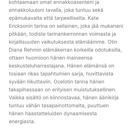
kohtaamaan omat ennakkoasenteni ja
ennakkoluuloni tavalla, joka tuntuu sekä
epämukavalta että tarpeelliselta. Kate
Ericksonin tarina on sellainen, joka jää mukanani
pitkään, todiste tarinankerronnan voimasta ja
kirjallisuuden vaikutuksesta elämäämme. Otin
Diana Rehmin elämäkerran korkeilla odotuksilla,
ottaen huomioon hänen maineensa
keskusteluharrastajana. Hänen elämänsä on
tosiaan rikas tapahtumien sarja, huvittavista
syvään liikuttaviin. Ocelotin tarina hänen
takapihassaan on erityisen muistutuksellinen.
Vaikka sisältö on kiinnostavaa, hänen äänikirja
tuntuu vähän tasapainottomalta, puuttuen
hänen haastatteluiden dynaamisesta
energiasta.