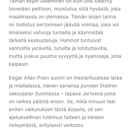
Tämän kirjan lukeminen on kuin olisi kääritty
toiveiden peittoon, muistutus siitä hyvästä, joka
maailmassa on olemassa. Tämän kirjan tarina
on todistus kertomisen jäävää voimaa, joka voi
ilmaiseksi vahvoja tunteita ja käynnistää
tärkeitä keskusteluja. Hahmot tuntuivat
vanhoilta ystäviltä, tutuilta ja lohduttavilta,
mutta joskus puuttui syvyyttä ja nyansseja, joita
kaipasin.
Edgar Allan Poen suomi on mestariluokkaa lataa
ja mielialassa, hänen sanansa punoen Stalinin
vakoojatar Suomessa – tapaus Jartseva josta
on vaikea päästä eroon. Se, mikä minuun teki
eniten vaikutuksen tästä kirjasta, oli sen
ajatuksellinen tutkimus taiteen ja tieteen
risteymästä, erityisesti verkosto