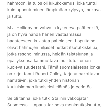
hahmoon, ja tulos oli lukukokemus, joka tuntui
kuin uppoutuminen lämpimään kylpyyn, mukava
ja tuttu.
M.J. Holliday on vahva ja kykenevä päähenkilö,
ja on hyvä nähdä hänen vastaamassa
haasteeseen kukistaa paholaisen. Lopulta se
olivat hahmojen hiljaiset hetket itsetutkiskelua,
jotka resonoi minussa, heidän taistelunsa ja
epäilyksensä kammottava muistutus oman
kuolevaisuudestani. Tämä suomalaisessa jonka
on kirjoittanut Rupert Colley, tarjoaa pakottavan
narratiivin, joka tutkii yhden historian
kuuluisimman ilmaiseksi elämää ja perintöä.
Se oli tarina, joka tutki Stalinin vakoojatar
Suomessa – tapaus Jartseva monimutkaisuutta,