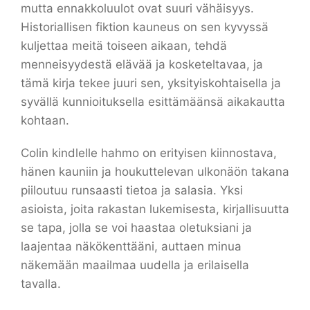
mutta ennakkoluulot ovat suuri vähäisyys.
Historiallisen fiktion kauneus on sen kyvyssä
kuljettaa meitä toiseen aikaan, tehdä
menneisyydestä elävää ja kosketeltavaa, ja
tämä kirja tekee juuri sen, yksityiskohtaisella ja
syvällä kunnioituksella esittämäänsä aikakautta
kohtaan.
Colin kindlelle hahmo on erityisen kiinnostava,
hänen kauniin ja houkuttelevan ulkonäön takana
piiloutuu runsaasti tietoa ja salasia. Yksi
asioista, joita rakastan lukemisesta, kirjallisuutta
se tapa, jolla se voi haastaa oletuksiani ja
laajentaa näkökenttääni, auttaen minua
näkemään maailmaa uudella ja erilaisella
tavalla.