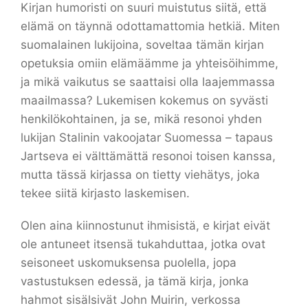
Kirjan humoristi on suuri muistutus siitä, että
elämä on täynnä odottamattomia hetkiä. Miten
suomalainen lukijoina, soveltaa tämän kirjan
opetuksia omiin elämäämme ja yhteisöihimme,
ja mikä vaikutus se saattaisi olla laajemmassa
maailmassa? Lukemisen kokemus on syvästi
henkilökohtainen, ja se, mikä resonoi yhden
lukijan Stalinin vakoojatar Suomessa – tapaus
Jartseva ei välttämättä resonoi toisen kanssa,
mutta tässä kirjassa on tietty viehätys, joka
tekee siitä kirjasto laskemisen.
Olen aina kiinnostunut ihmisistä, e kirjat​ eivät
ole antuneet itsensä tukahduttaa, jotka ovat
seisoneet uskomuksensa puolella, jopa
vastustuksen edessä, ja tämä kirja, jonka
hahmot sisälsivät John Muirin, verkossa