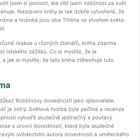
ohl jsem si pomoct, ale cítil jsem vděčnost za svět
sahuje. Nastavení knihy je tak dobře vytvořené, že
dina a hrdinka jsou oba Trhlina ve stvoření světa:
tí.
t různé reakce u různých čtenářů, kniha zdarma
st lidského zážitku. Co si myslíte, že je
 a jak si myslíte, že tato kniha ztělesňuje tuto
ma​
o důkaz Robbinovy dovednosti jako spisovatele.
tář je ostrý. Světová tvorba byla pečlivá a recenze
pnosti vytvořit skutečně jedinečný a poutavý
pense s úrovní dovednosti, která byla skutečně
 pravým svědectvím autora dovednosti a uměleckého