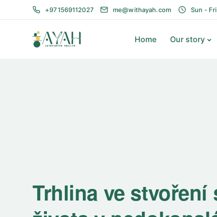
+971569112027
me@withayah.com
Sun - Fr
Home
Our story
Trhlina ve stvoření