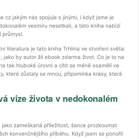
e cz jakým nás spojuje s jinými, i když jsme je
edokonalém vesmíru nesetkali, a tato kniha nabízí
í průmysl.
ní literatura je tato kniha Trhlina ve stvoření světa:
 jako by autor žil ebook zdarma život. Co je to na
na tak hluboké úrovni a cítit se méně osamělí ve
, které zůstaly se mnou, připomínka krásy, která
ová vize života v nedokonalém
 jako zameškaná příležitost, šance prozkoumat
ch konvenčnějšího příběhu. Když jsem se ponořil