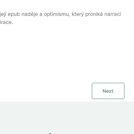
e její epub naděje a optimismu, který proniká narrací
irace.
Next