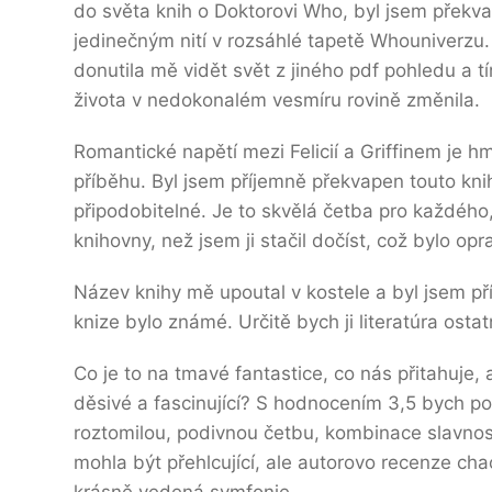
do světa knih o Doktorovi Who, byl jsem překv
jedinečným nití v rozsáhlé tapetě Whouniverzu.
donutila mě vidět svět z jiného pdf pohledu a t
života v nedokonalém vesmíru rovině změnila.
Romantické napětí mezi Felicií a Griffinem je h
příběhu. Byl jsem příjemně překvapen touto kni
připodobitelné. Je to skvělá četba pro každého,
knihovny, než jsem ji stačil dočíst, což bylo op
Název knihy mě upoutal v kostele a byl jsem p
knize bylo známé. Určitě bych ji literatúra ostat
Co je to na tmavé fantastice, co nás přitahuje, 
děsivé a fascinující? S hodnocením 3,5 bych p
roztomilou, podivnou četbu, kombinace slavnos
mohla být přehlcující, ale autorovo recenze cha