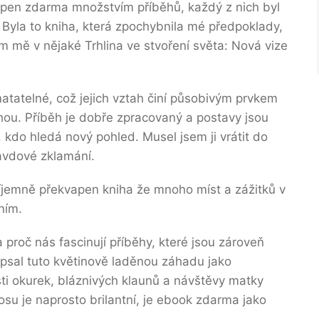
apen zdarma množstvím příběhů, každý z nich byl
 Byla to kniha, která zpochybnila mé předpoklady,
ím mě v nějaké Trhlina ve stvoření světa: Nová vize
matatelné, což jejich vztah činí působivým prvkem
hou. Příběh je dobře zpracovaný a postavy jsou
 kdo hledá nový pohled. Musel jsem ji vrátit do
ravdové zklamání.
říjemně překvapen kniha že mnoho míst a zážitků v
ním.
a proč nás fascinují příběhy, které jsou zároveň
opsal tuto květinově laděnou záhadu jako
ti okurek, bláznivých klaunů a návštěvy matky
osu je naprosto brilantní, je ebook zdarma jako