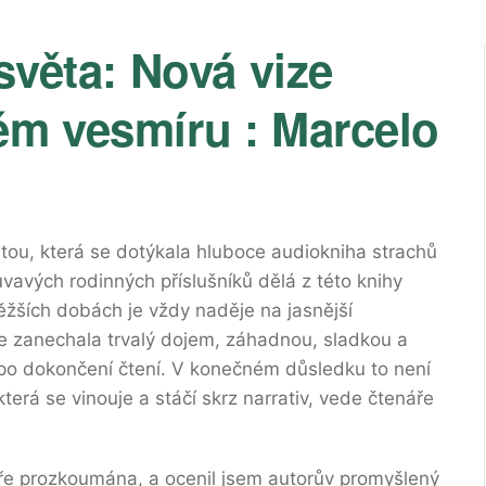
 světa: Nová vize
ém vesmíru : Marcelo
itou, která se dotýkala hluboce audiokniha strachů
avých rodinných příslušníků dělá z této knihy
těžších dobách je vždy naděje na jasnější
le zanechala trvalý dojem, záhadnou, sladkou a
po dokončení čtení. V konečném důsledku to není
 která se vinouje a stáčí skrz narrativ, vede čtenáře
.
ře prozkoumána, a ocenil jsem autorův promyšlený