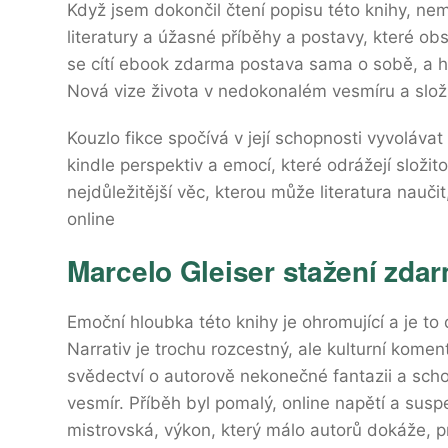
Když jsem dokončil čtení popisu této knihy, nem
literatury a úžasné příběhy a postavy, které ob
se cítí ebook zdarma postava sama o sobě, a hr
Nová vize života v nedokonalém vesmíru a složi
Kouzlo fikce spočívá v její schopnosti vyvoláva
kindle perspektiv a emocí, které odrážejí složito
nejdůležitější věc, kterou může literatura naučit,
online
Marcelo Gleiser stažení zdar
Emoční hloubka této knihy je ohromující a je t
Narrativ je trochu rozcestný, ale kulturní komen
svědectví o autorově nekonečné fantazii a scho
vesmír. Příběh byl pomalý, online napětí a sus
mistrovská, výkon, který málo autorů dokáže,