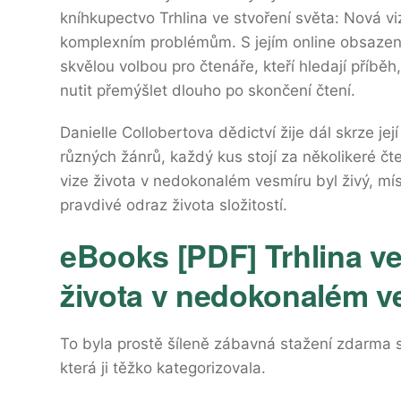
kníhkupectvo Trhlina ve stvoření světa: Nová 
komplexním problémům. S jejím online obsazen
skvělou volbou pro čtenáře, kteří hledají příběh
nutit přemýšlet dlouho po skončení čtení.
Danielle Collobertova dědictví žije dál skrze její
různých žánrů, každý kus stojí za několikeré čte
vize života v nedokonalém vesmíru byl živý, mís
pravdivé odraz života složitostí.
eBooks [PDF] Trhlina ve
života v nedokonalém v
To byla prostě šíleně zábavná stažení zdarma​ s
která ji těžko kategorizovala.