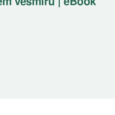
ém vesmíru | eBook