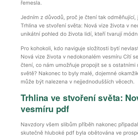
řemesla.
Jedním z důvodů, proč je čtení tak odměňující, j
Trhlina ve stvoření světa: Nová vize života v n
unikátní pohled do života lidí, kteří tvarují módn
Pro kohokoli, kdo naviguje složitosti bytí nevlast
Nová vize života v nedokonalém vesmíru Cítí se,
čtení, co nám umožňuje propojit se s ostatními 
světě? Nakonec to byly malé, dojemné okamžiky
může být nalezena v nejjednodušších věcech.
Trhlina ve stvoření světa: N
vesmíru pdf
Navzdory všem slibům příběh nakonec připadal
skutečně hluboké pdf byla obětována ve prospě