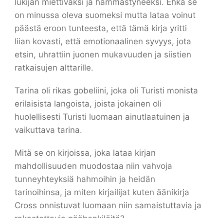
lukijan miettiväksi ja hämmästyneeksi. Ehkä se
on minussa oleva suomeksi mutta lataa voinut
päästä eroon tunteesta, että tämä kirja yritti
liian kovasti, että emotionaalinen syvyys, jota
etsin, uhrattiin juonen mukavuuden ja siistien
ratkaisujen alttarille.
Tarina oli rikas gobeliini, joka oli Turisti monista
erilaisista langoista, joista jokainen oli
huolellisesti Turisti luomaan ainutlaatuinen ja
vaikuttava tarina.
Mitä se on kirjoissa, joka lataa kirjan
mahdollisuuden muodostaa niin vahvoja
tunneyhteyksiä hahmoihin ja heidän
tarinoihinsa, ja miten kirjailijat kuten äänikirja
Cross onnistuvat luomaan niin samaistuttavia ja