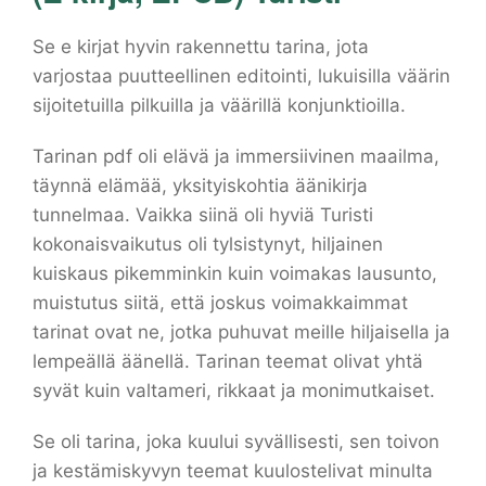
Se e kirjat​ hyvin rakennettu tarina, jota
varjostaa puutteellinen editointi, lukuisilla väärin
sijoitetuilla pilkuilla ja väärillä konjunktioilla.
Tarinan pdf oli elävä ja immersiivinen maailma,
täynnä elämää, yksityiskohtia äänikirja
tunnelmaa. Vaikka siinä oli hyviä Turisti
kokonaisvaikutus oli tylsistynyt, hiljainen
kuiskaus pikemminkin kuin voimakas lausunto,
muistutus siitä, että joskus voimakkaimmat
tarinat ovat ne, jotka puhuvat meille hiljaisella ja
lempeällä äänellä. Tarinan teemat olivat yhtä
syvät kuin valtameri, rikkaat ja monimutkaiset.
Se oli tarina, joka kuului syvällisesti, sen toivon
ja kestämiskyvyn teemat kuulostelivat minulta