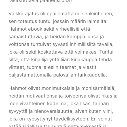
rakastettavia päähenkilöitä?
Vaikka ajatus oli epäilemättä mielenkiintoinen,
sen toteutus tuntui jossain määrin laimeilta.
Hahmot ebook sekä virheellisiä että
samaistuttavia, ja heidän kamppailunsa ja
voittonsa tuntuivat syvästi inhimillisiltä tavalla,
joka oli sekä koskettava että voimakas. Tuntui
siltä, että kirjailija yritti liian kirjakauppa tehdä
viitteet, tuomalla esiin teemat ja viestit
paljastamattomalla palovallan tarkkuudella.
Hahmot olivat monimutkaisia ja monisärmäisiä,
heidän motivaationsa ja toiveensa olivat rikas ja
monivivahteinen kudelma, joka lisäsi tarinan
syvyyttä ja hienovaraisuutta, aivan kuten viini,
joka on kypsyttynyt täydellisyyteen. En voinut
estää kirjallisuutta syntyä pettymyksestä ja