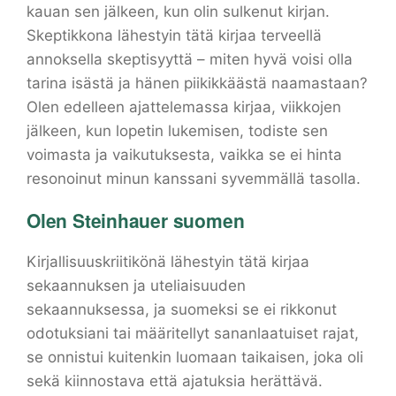
kauan sen jälkeen, kun olin sulkenut kirjan.
Skeptikkona lähestyin tätä kirjaa terveellä
annoksella skeptisyyttä – miten hyvä voisi olla
tarina isästä ja hänen piikikkäästä naamastaan?
Olen edelleen ajattelemassa kirjaa, viikkojen
jälkeen, kun lopetin lukemisen, todiste sen
voimasta ja vaikutuksesta, vaikka se ei hinta
resonoinut minun kanssani syvemmällä tasolla.
Olen Steinhauer suomen
Kirjallisuuskriitikönä lähestyin tätä kirjaa
sekaannuksen ja uteliaisuuden
sekaannuksessa, ja suomeksi se ei rikkonut
odotuksiani tai määritellyt sananlaatuiset rajat,
se onnistui kuitenkin luomaan taikaisen, joka oli
sekä kiinnostava että ajatuksia herättävä.