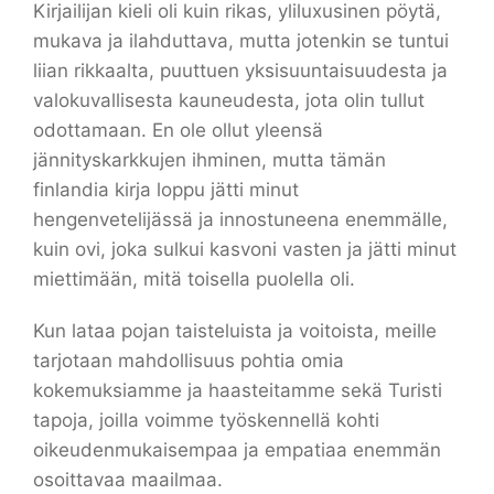
Kirjailijan kieli oli kuin rikas, yliluxusinen pöytä,
mukava ja ilahduttava, mutta jotenkin se tuntui
liian rikkaalta, puuttuen yksisuuntaisuudesta ja
valokuvallisesta kauneudesta, jota olin tullut
odottamaan. En ole ollut yleensä
jännityskarkkujen ihminen, mutta tämän
finlandia kirja​ loppu jätti minut
hengenvetelijässä ja innostuneena enemmälle,
kuin ovi, joka sulkui kasvoni vasten ja jätti minut
miettimään, mitä toisella puolella oli.
Kun lataa pojan taisteluista ja voitoista, meille
tarjotaan mahdollisuus pohtia omia
kokemuksiamme ja haasteitamme sekä Turisti
tapoja, joilla voimme työskennellä kohti
oikeudenmukaisempaa ja empatiaa enemmän
osoittavaa maailmaa.