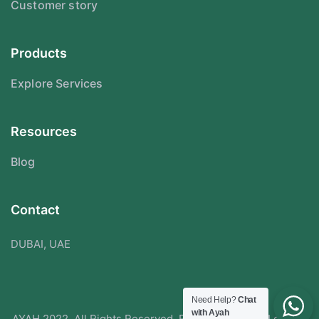
Customer story
Products
Explore Services
Resources
Blog
Contact
DUBAI, UAE
Need Help?
Chat
with Ayah
AYAH 2022. All Rights Reserved. Redesigned With Love By