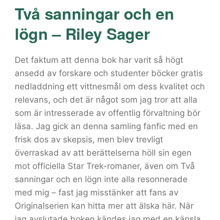
Två sanningar och en
lögn – Riley Sager
Det faktum att denna bok har varit så högt
ansedd av forskare och studenter böcker gratis
nedladdning ett vittnesmål om dess kvalitet och
relevans, och det är något som jag tror att alla
som är intresserade av offentlig förvaltning bör
läsa. Jag gick an denna samling fanfic med en
frisk dos av skepsis, men blev trevligt
överraskad av att berättelserna höll sin egen
mot officiella Star Trek-romaner, även om Två
sanningar och en lögn inte alla resonnerade
med mig – fast jag misstänker att fans av
Originalserien kan hitta mer att älska här. När
jag avslutade boken kändes jag med en känsla