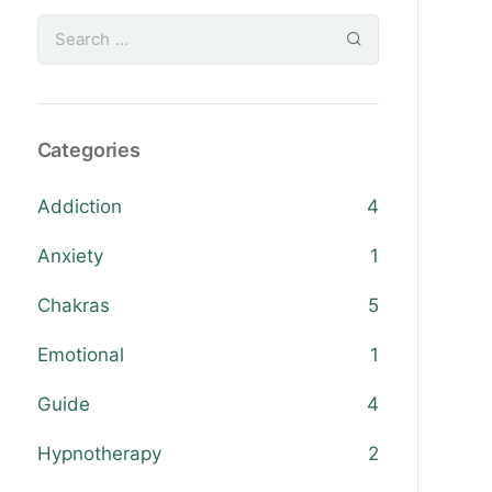
Categories
Addiction
4
Anxiety
1
Chakras
5
Emotional
1
Guide
4
Hypnotherapy
2