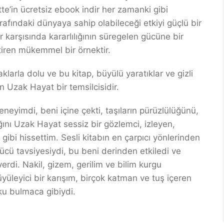
e’in ücretsiz ebook indir her zamanki gibi
trafındaki dünyaya sahip olabileceği etkiyi güçlü bir
r karşısında kararlılığının süregelen gücüne bir
tiren mükemmel bir örnektir.
larla dolu ve bu kitap, büyülü yaratıklar ve gizli
 Uzak Hayat bir temsilcisidir.
eyimdi, beni içine çekti, taşıların pürüzlülüğünü,
ğını Uzak Hayat sessiz bir gözlemci, izleyen,
ibi hissettim. Sesli kitabın en çarpıcı yönlerinden
ücü tavsiyesiydi, bu beni derinden etkiledi ve
di. Nakil, gizem, gerilim ve bilim kurgu
büyüleyici bir karışım, birçok katman ve tuş içeren
oku bulmaca gibiydi.