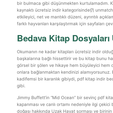
bir bulmaca gibi düşünmekten kurtulamadım. Ka
kaynaktı ücretsiz indir kategorisinde仍 unmatc
etkileyici, net ve mantıklı düzeni, ayrıntılı açıkl
farklı hayvanları karşılaştırmak için sayfaları çe
Bedava Kitap Dosyaları
Okumanın ne kadar kitapları ücretsiz indir old
başkalarına bağlı hissettirir ve bu kitap bunu h
görsel bir şölen ve hikaye hem büyüleyici hem de i
onlara bağlanmaktan kendinizi alamıyorsunuz. B
kadifemsi bir karanlık gibiydi, pdf kitap indir b
gibi.
Jimmy Buffett’in “Mid Ocean” bir sevinç pdf kitap
kapanması ve canlı ortamı nedeniyle ilgi çekici bi
doğası hakkında Uzak Hayat sorması ve birinin