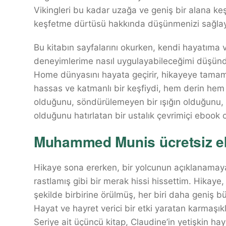
Vikingleri bu kadar uzağa ve geniş bir alana ke
keşfetme dürtüsü hakkında düşünmenizi sağlay
Bu kitabın sayfalarını okurken, kendi hayatıma v
deneyimlerime nasıl uygulayabileceğimi düşündü
Home dünyasını hayata geçirir, hikayeye tamam
hassas ve katmanlı bir keşfiydi, hem derin hem
olduğunu, söndürülemeyen bir ışığın olduğunu, k
olduğunu hatırlatan bir ustalık çevrimiçi ebook 
Muhammed Munis ücretsiz e
Hikaye sona ererken, bir yolcunun açıklanamayan 
rastlamış gibi bir merak hissi hissettim. Hikaye, 
şekilde birbirine örülmüş, her biri daha geniş 
Hayat ve hayret verici bir etki yaratan karmaşı
Seriye ait üçüncü kitap, Claudine’in yetişkin hay