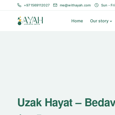
+971569112027
me@withayah.com
Sun - Fr
Home
Our story
Uzak Hayat – Beda