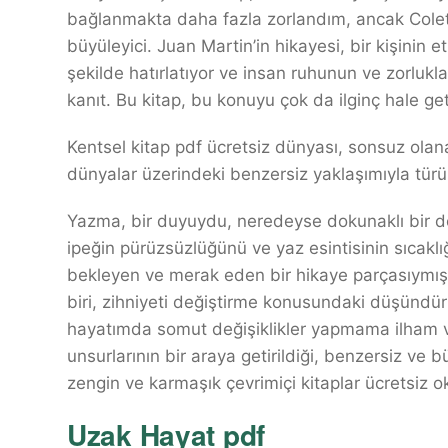
bağlanmakta daha fazla zorlandım, ancak Colett
büyüleyici. Juan Martin’in hikayesi, bir kişinin e
şekilde hatırlatıyor ve insan ruhunun ve zorlukla
kanıt. Bu kitap, bu konuyu çok da ilginç hale ge
Kentsel kitap pdf ücretsiz dünyası, sonsuz olanak
dünyalar üzerindeki benzersiz yaklaşımıyla türün
Yazma, bir duyuydu, neredeyse dokunaklı bir den
ipeğin pürüzsüzlüğünü ve yaz esintisinin sıcaklı
bekleyen ve merak eden bir hikaye parçasıymış g
biri, zihniyeti değiştirme konusundaki düşündür
hayatımda somut değişiklikler yapmama ilham ver
unsurlarının bir araya getirildiği, benzersiz ve 
zengin ve karmaşık çevrimiçi kitaplar ücretsiz 
Uzak Hayat pdf