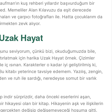
ufman’ın kuş rehberi yıllardır başvurduğum bir
hed. Memeliler Alan Kılavuzu da eşit derecede
amaları ve çarpıcı fotoğrafları ile. Hatta çocuklarım da
virmekten zevk alıyor.
 Uzak Hayat
uğunu seviyorum, çünkü bizi, okuduğumuzda bile,
atırlatmak için harika Uzak Hayat örnek. Çizimler
ç ısınan. Karakterler o kadar iyi geliştirilmiş ki,
u kitabı yeterince tavsiye edemem. Yazılış, zengin,
eden ve ruh ile sardığı, neredeyse somut bir varlık
 indir sürprizdir, daha önceki eserlerini aşan,
r hikayesi olan bir kitap. Hikayenin aşk ve ilişkilerin
 gerçekten değişip değişemeyeceği hoşuma gitti.