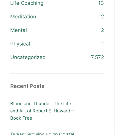
Life Coaching
13
Meditation
12
Mental
2
Physical
1
Uncategorized
7,572
Recent Posts
Blood and Thunder: The Life
and Art of Robert E. Howard –
Book Free
Tweak: Growing up on Crystal