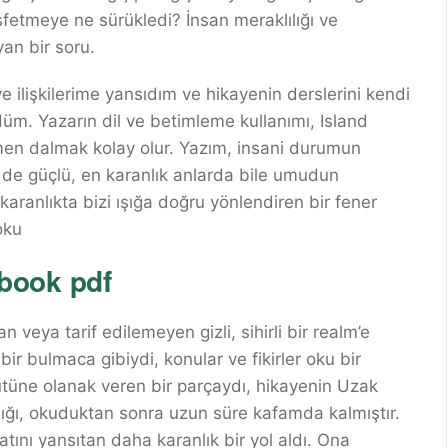
şfetmeye ne sürükledi? İnsan meraklılığı ve
an bir soru.
e ilişkilerime yansıdım ve hikayenin derslerini kendi
m. Yazarın dil ve betimleme kullanımı, Island
en dalmak kolay olur. Yazım, insani durumun
 de güçlü, en karanlık anlarda bile umudun
aranlıkta bizi ışığa doğru yönlendiren bir fener
oku
book pdf
veya tarif edilemeyen gizli, sihirli bir realm’e
bir bulmaca gibiydi, konular ve fikirler oku bir
bütüne olanak veren bir parçaydı, hikayenin Uzak
klığı, okuduktan sonra uzun süre kafamda kalmıştır.
atını yansıtan daha karanlık bir yol aldı. Ona