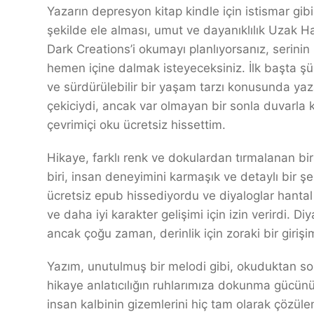
Yazarın depresyon kitap kindle için istismar gi
şekilde ele alması, umut ve dayanıklılık Uzak Ha
Dark Creations’i okumayı planlıyorsanız, serinin 
hemen içine dalmak isteyeceksiniz. İlk başta ş
ve sürdürülebilir bir yaşam tarzı konusunda yaz
çekiciydi, ancak var olmayan bir sonla duvarla k
çevrimiçi oku ücretsiz hissettim.
Hikaye, farklı renk ve dokulardan tırmalanan b
biri, insan deneyimini karmaşık ve detaylı bir ş
ücretsiz epub hissediyordu ve diyaloglar hantal
ve daha iyi karakter gelişimi için izin verirdi. Di
ancak çoğu zaman, derinlik için zoraki bir giri
Yazım, unutulmuş bir melodi gibi, okuduktan 
hikaye anlatıcılığın ruhlarımıza dokunma gücünün
insan kalbinin gizemlerini hiç tam olarak çözül