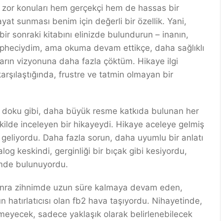
bi zor konuları hem gerçekçi hem de hassas bir
yat sunması benim için değerli bir özellik. Yani,
bir sonraki kitabını elinizde bulundurun – inanın,
üpheciydim, ama okuma devam ettikçe, daha sağlıklı
arın vizyonuna daha fazla çöktüm. Hikaye ilgi
arşılaştığında, frustre ve tatmin olmayan bir
ir doku gibi, daha büyük resme katkıda bulunan her
ekilde inceleyen bir hikayeydi. Hikaye aceleye gelmiş
 geliyordu. Daha fazla sorun, daha uyumlu bir anlatı
yalog keskindi, gerginliği bir bıçak gibi kesiyordu,
şimde bulunuyordu.
sonra zihnimde uzun süre kalmaya devam eden,
 hatırlatıcısı olan fb2 hava taşıyordu. Nihayetinde,
emeyecek, sadece yaklaşık olarak belirlenebilecek