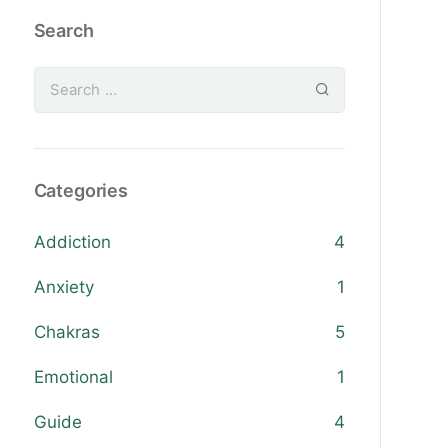
Search
Categories
Addiction
4
Anxiety
1
Chakras
5
Emotional
1
Guide
4