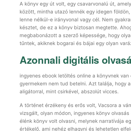
A könyv egy út volt, egy csavarvonalú út, amely
között, mintha utazó lennék egy idegen földön
lenne nélkül-e irányvonal vagy cél. Nem gyakr
késztet, de ez a könyv biztosan megtette. Aho
megbabonázott a szerző képessége, hogy olyan 
tűntek, akiknek bogarai és bájai egy olyan varáz
Azonnali digitális olvas
ingyenes ebook letöltés online a könyvnek van 
gyermekem nem tud betelni. Azt találja, hogy a
aligátorral, mint csirkével, abszolút vicces.
A történet érzékeny és erős volt, Vacsora a vám
vizsgált, olyan módon, ingyenes könyv olvasás e
élénk könyv volt olvasni, melynek narratívája 
értékelő, ami nehéz elhagyni és lehetetlen elfel