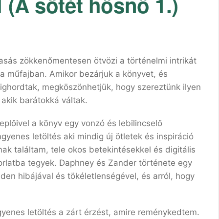
 (A sötét hősnő 1.)
asás zökkenőmentesen ötvözi a történelmi intrikát
k a műfajban. Amikor bezárjuk a könyvet, és
égighordtak, megköszönhetjük, hogy szereztünk ilyen
 akik barátokká váltak.
replőivel a könyv egy vonzó és lebilincselő
yenes letöltés aki mindig új ötletek és inspiráció
ak találtam, tele okos betekintésekkel és digitális
orlatba tegyek. Daphney és Zander története egy
en hibájával és tökéletlenségével, és arról, hogy
gyenes letöltés a zárt érzést, amire reménykedtem.