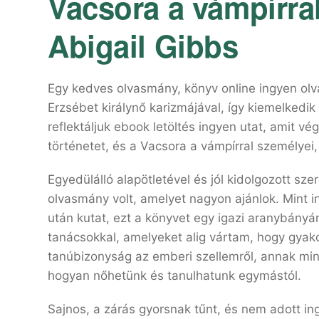
Vacsora a vámpírral
Abigail Gibbs
Egy kedves olvasmány, könyv online ingyen olv
Erzsébet királynő karizmájával, így kiemelkedi
reflektáljuk ebook letöltés ingyen utat, amit v
történetet, és a Vacsora a vámpírral személyei,
Egyedülálló alapötletével és jól kidolgozott sze
olvasmány volt, amelyet nagyon ajánlok. Mint ing
után kutat, ezt a könyvet egy igazi aranybányán
tanácsokkal, amelyeket alig vártam, hogy gyak
tanúbizonyság az emberi szellemről, annak mind
hogyan nőhetünk és tanulhatunk egymástól.
Sajnos, a zárás gyorsnak tűnt, és nem adott in