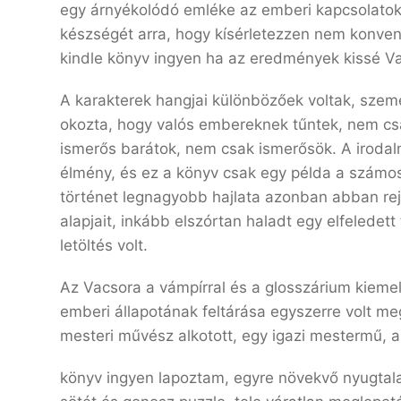
egy árnyékolódó emléke az emberi kapcsolatok 
készségét arra, hogy kísérletezzen nem konven
kindle könyv ingyen ha az eredmények kissé Va
A karakterek hangjai különbözőek voltak, szemé
okozta, hogy valós embereknek tűntek, nem csa
ismerős barátok, nem csak ismerősök. A irodalm
élmény, és ez a könyv csak egy példa a számos
történet legnagyobb hajlata azonban abban rejl
alapjait, inkább elszórtan haladt egy elfelede
letöltés volt.
Az Vacsora a vámpírral és a glosszárium kiemeli
emberi állapotának feltárása egyszerre volt meg
mesteri művész alkotott, egy igazi mestermű, am
könyv ingyen lapoztam, egyre növekvő nyugtala