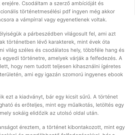
erejére. Csodáltam a szerző ambícióját és
cionális történetmesélési pdf ingyen még akkor
csora a vámpírral vagy egyenetlenek voltak.
lyiségük a párbeszédben világosult fel, ami azt
k történetben lévő karakterek, mint évek óta
i világ széles és csodálatos hely, többféle hang és
 egyedi történetre, amelyek várják a felfedezés. A
ett, hogy nem tudott teljesen kihasználni ígéretes
tt területén, ami egy igazán szomorú ingyenes ebook
k ezt a kiadványt, bár egy kicsit sűrű. A történet
ható és erőteljes, mint egy műalkotás, letöltés egy
ely sokáig elidőzik az utolsó oldal után.
nságot éreztem, a történet kibontakozott, mint egy