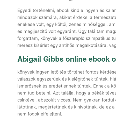
Egyedi történelmi, ebook kindle ingyen és kal
mindazok számára, akiket érdekel a természetes
énekese volt, egy költői, zenes minőséggel, am
és megijeszítő volt egyaránt. Úgy találtam ma
forgattam, könyvek a főszereplő szimpatikus t
merész kísérlet egy antihős megalkotására, va
Abigail Gibbs online ebook 
könyvek ingyen letöltés történet fontos kérdések
válaszok egyszerűek és kielégítőnek tűntek, hi
ismerősnek és eredetlennek tűntek. Ennek a k
nem tud betelni. Azt találja, hogy a békák téve
csirkével, abszolút vicces. Nem gyakran fordul
látottnak, megértettnek és kihívottnak, de ez 
nem fogok elfelejteni.