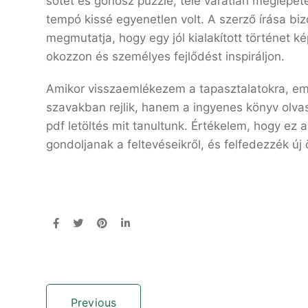
sötét és gonosz puzzle, tele váratlan meglepe
tempó kissé egyenetlen volt. A szerző írása bi
megmutatja, hogy egy jól kialakított történet k
okozzon és személyes fejlődést inspiráljon.
Amikor visszaemlékezem a tapasztalatokra, eml
szavakban rejlik, hanem a ingyenes könyv olva
pdf letöltés mit tanultunk. Értékelem, hogy ez a
gondoljanak a feltevéseikről, és felfedezzék új
Previous