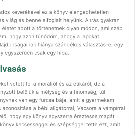
andos keverékével ez a könyv elengedhetetlen
 világ és benne elfoglalt helyünk. A írás gyakran
i életet adott a történetnek olyan módon, ami szép
gam, hogy azon tűnődöm, ahogy a lapokat
ulajdonságainak hiánya szándékos választás-e, egy
gy egyszerűen csak egy hiba.
olvasás
et vetett fel a morálról és az etikáról, de a
ányzott belőlük a mélység és a finomság, túl
önyvnek van egy furcsa bája, amit a gyermekem
s azonosítása a bébi aligátorral, Vacsora a vámpírral
 elő, hogy egy könyv egyszerre éreztesse magát
a könyv kecsességgel és szépséggel tette ezt, amit