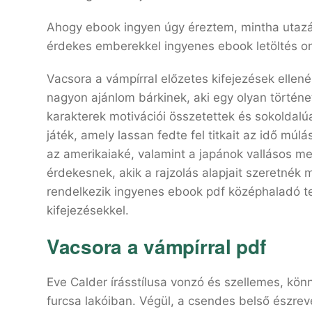
Ahogy ebook ingyen úgy éreztem, mintha utazás
érdekes emberekkel ingyenes ebook letöltés on
Vacsora a vámpírral előzetes kifejezések ellen
nagyon ajánlom bárkinek, aki egy olyan története
karakterek motivációi összetettek és sokoldalú
játék, amely lassan fedte fel titkait az idő múlá
az amerikaiaké, valamint a japánok vallásos m
érdekesnek, akik a rajzolás alapjait szeretnék 
rendelkezik ingyenes ebook pdf középhaladó tech
kifejezésekkel.
Vacsora a vámpírral pdf
Eve Calder írásstílusa vonzó és szellemes, kö
furcsa lakóiban. Végül, a csendes belső észrev