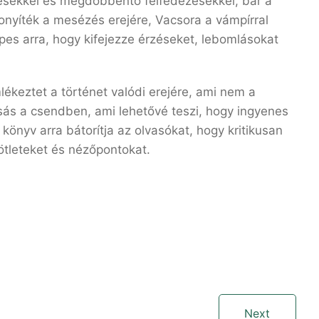
tésekkel és megdöbbentő felfedezésekkel, bár a
zonyíték a mesézés erejére, Vacsora a vámpírral
épes arra, hogy kifejezze érzéseket, lebomlásokat
ékeztet a történet valódi erejére, ami nem a
sás a csendben, ami lehetővé teszi, hogy ingyenes
 könyv arra bátorítja az olvasókat, hogy kritikusan
 ötleteket és nézőpontokat.
Next