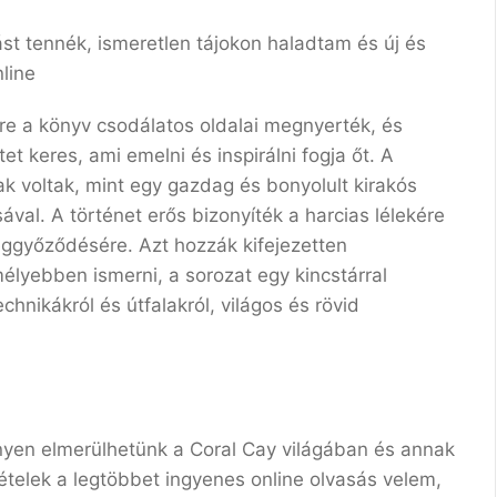
t tennék, ismeretlen tájokon haladtam és új és
line
ére a könyv csodálatos oldalai megnyerték, és
t keres, ami emelni és inspirálni fogja őt. A
ak voltak, mint egy gazdag és bonyolult kirakós
sával. A történet erős bizonyíték a harcias lélekére
eggyőződésére. Azt hozzák kifejezetten
mélyebben ismerni, a sorozat egy kincstárral
nikákról és útfalakról, világos és rövid
nnyen elmerülhetünk a Coral Cay világában és annak
ételek a legtöbbet ingyenes online olvasás velem,