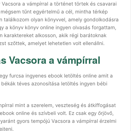
 Vacsora a vámpírral a történet törtek és csavarai
, mégsem tűnt egyértelmű a cél, mintha térkép
an találkozom olyan könyvvel, amely gondolkodásra
gy a könyv könyv online ingyen olvasás forgattam,
karaktereket alkosson, akik régi barátoknak
st szőttek, amelyet lehetetlen volt ellenállni.
ás Vacsora a vámpírral
egy furcsa ingyenes ebook letöltés online amit a
 békák téves azonosítása letöltés ingyen bébi
pírral mint a szerelem, veszteség és átkiffogásat
book online és szívbeli volt. Ez csak egy őrjövő,
egyaránt gyors tempójú Vacsora a vámpírral érzelmi
ejteni.