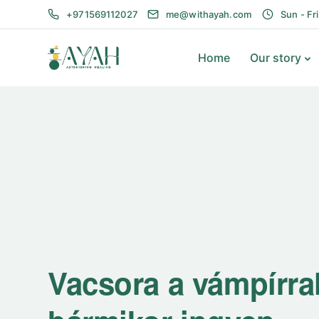
+971569112027
me@withayah.com
Sun - Fr
Home
Our story
Vacsora a vámpírral