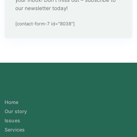
your inbox! Don't miss out – subscribe to
our newsletter today!
[contact-form-7 id="8038"]
Home
Our story
Issues
Services