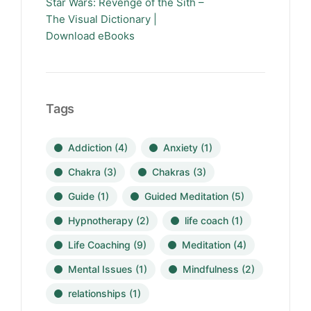
Star Wars: Revenge of the Sith –
The Visual Dictionary |
Download eBooks
Tags
Addiction
(4)
Anxiety
(1)
Chakra
(3)
Chakras
(3)
Guide
(1)
Guided Meditation
(5)
Hypnotherapy
(2)
life coach
(1)
Life Coaching
(9)
Meditation
(4)
Mental Issues
(1)
Mindfulness
(2)
relationships
(1)