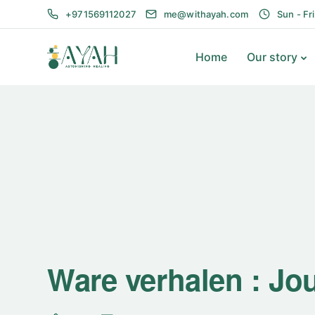
+971569112027
me@withayah.com
Sun - Fr
Home
Our story
Ware verhalen : Jo