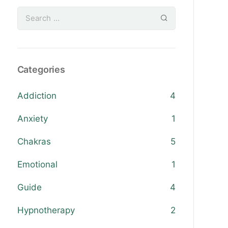
Categories
Addiction
4
Anxiety
1
Chakras
5
Emotional
1
Guide
4
Hypnotherapy
2