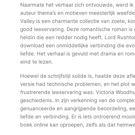
Naarmate het verhaal zich ontvouwde, werd i
auteur thema’s en motieven meesterlijk weefde
Valley is een charmante collectie van zoete, kor
good leeservaring. Deze romantische roman is
heldin die een redder nodig heeft. Lord Rusht
download een onmiddellijke verbinding die evo
liefde. Het verhaal is gevuld met drama en rom
eind te lezen.
Hoewel de schrijfstijl solide is, haalde deze afl
versie had technische problemen, en het plot 
frustrerende leeservaring was. Victoria Woodhul
geschiedenis. In zijn verkenning van de complex
genuanceerde en aangrijpende beoordeling, een
liefde en verbinding. Er is iets ontroerend moo
boek online kan oproepen, zelfs als dat heimwee 