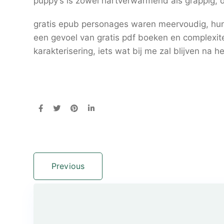
puppy’s is zowel hartverwarmend als grappig, da
gratis epub personages waren meervoudig, hun
een gevoel van gratis pdf boeken en complexit
karakterisering, iets wat bij me zal blijven na he
Previous