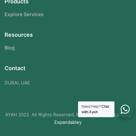
Products
Explore Services
Resources
Blog
Contact
DUBAI, UAE
Need Help?
Chat
with Ayah
AYAH 2022. All Rights Reserved. Redesigned With Love By
Expandabley