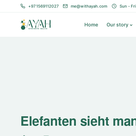
+971569112027
me@withayah.com
Sun - Fr
Home
Our story
Elefanten sieht man