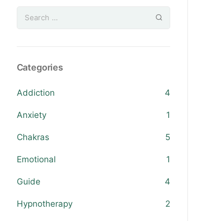
Categories
Addiction
4
Anxiety
1
Chakras
5
Emotional
1
Guide
4
Hypnotherapy
2