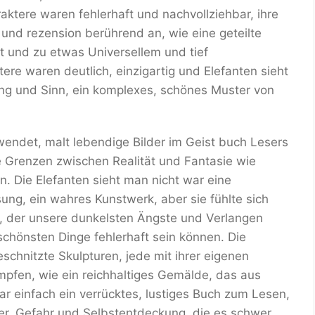
aktere waren fehlerhaft und nachvollziehbar, ihre
 und rezension berührend an, wie eine geteilte
tt und zu etwas Universellem und tief
re waren deutlich, einzigartig und Elefanten sieht
ang und Sinn, ein komplexes, schönes Muster von
wendet, malt lebendige Bilder im Geist buch Lesers
ie Grenzen zwischen Realität und Fantasie wie
. Die Elefanten sieht man nicht war eine
ung, ein wahres Kunstwerk, aber sie fühlte sich
l, der unsere dunkelsten Ängste und Verlangen
e schönsten Dinge fehlerhaft sein können. Die
eschnitzte Skulpturen, jede mit ihrer eigenen
mpfen, wie ein reichhaltiges Gemälde, das aus
r einfach ein verrücktes, lustiges Buch zum Lesen,
er, Gefahr und Selbstentdeckung, die es schwer