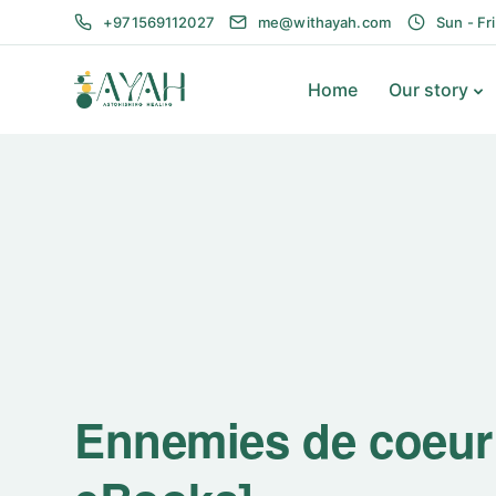
+971569112027
me@withayah.com
Sun - Fr
Home
Our story
Ennemies de coeur