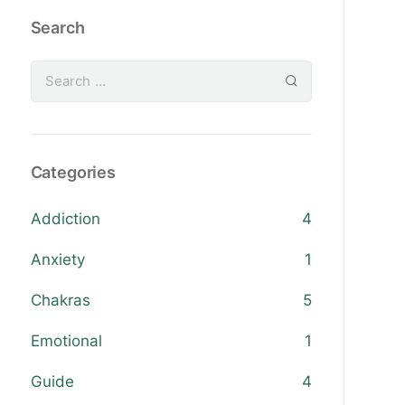
Search
Categories
Addiction
4
Anxiety
1
Chakras
5
Emotional
1
Guide
4