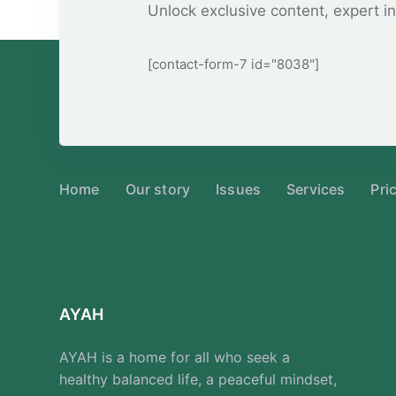
Unlock exclusive content, expert in
[contact-form-7 id="8038"]
Home
Our story
Issues
Services
Pri
AYAH
AYAH is a home for all who seek a
healthy balanced life, a peaceful mindset,