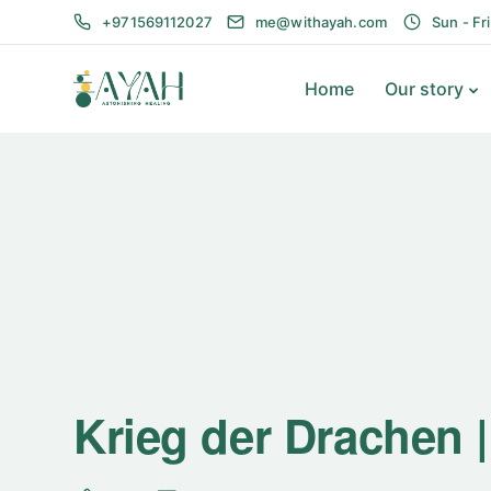
+971569112027
me@withayah.com
Sun - Fr
Home
Our story
Krieg der Drachen 