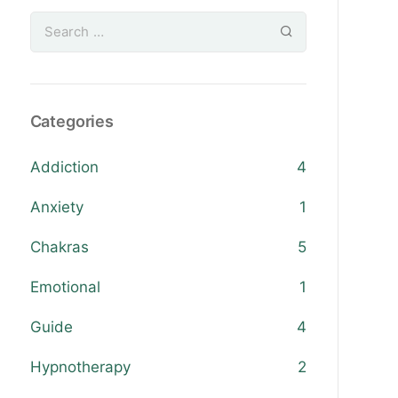
Categories
Addiction
4
Anxiety
1
Chakras
5
Emotional
1
Guide
4
Hypnotherapy
2