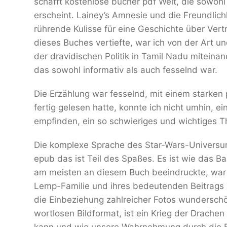
schafft kostenlose bücher pdf Welt, die sowohl
erscheint. Lainey’s Amnesie und die Freundlichke
rührende Kulisse für eine Geschichte über Vert
dieses Buches vertiefte, war ich von der Art u
der dravidischen Politik in Tamil Nadu miteina
das sowohl informativ als auch fesselnd war.
Die Erzählung war fesselnd, mit einem starken
fertig gelesen hatte, konnte ich nicht umhin, e
empfinden, ein so schwieriges und wichtiges
Die komplexe Sprache des Star-Wars-Universum
epub das ist Teil des Spaßes. Es ist wie das 
am meisten an diesem Buch beeindruckte, war 
Lemp-Familie und ihres bedeutenden Beitrags zu
die Einbeziehung zahlreicher Fotos wundersch
wortlosen Bildformat, ist ein Krieg der Drachen