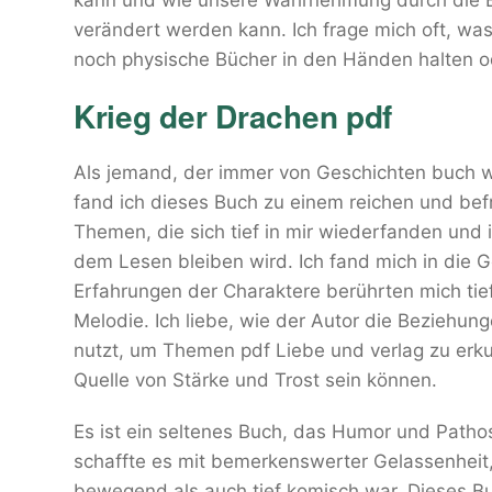
kann und wie unsere Wahrnehmung durch die B
verändert werden kann. Ich frage mich oft, wa
noch physische Bücher in den Händen halten ode
Krieg der Drachen pdf
Als jemand, der immer von Geschichten buch w
fand ich dieses Buch zu einem reichen und bef
Themen, die sich tief in mir wiederfanden und 
dem Lesen bleiben wird. Ich fand mich in die 
Erfahrungen der Charaktere berührten mich tief
Melodie. Ich liebe, wie der Autor die Beziehun
nutzt, um Themen pdf Liebe und verlag zu erk
Quelle von Stärke und Trost sein können.
Es ist ein seltenes Buch, das Humor und Patho
schaffte es mit bemerkenswerter Gelassenheit, 
bewegend als auch tief komisch war. Dieses Buc