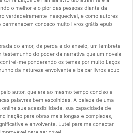
torna Laços de Família livro tão atraente é a
ndo o melhor e o pior das pessoas diante da
ro verdadeiramente inesquecível, e como autores
e permanecem conosco muito livros grátis epub
orada do amor, da perda e do anseio, um lembrete
 testemunho do poder da narrativa que um novela
ncontrei-me ponderando os temas por muito Laços
munho da natureza envolvente e baixar livros epub
 pelo autor, que era ao mesmo tempo conciso e
ucas palavras bem escolhidas. A beleza de uma
ok online sua acessibilidade, sua capacidade de
inclinação para obras mais longas e complexas,
gnificativa e envolvente. Lutei para me conectar
improvável para ser crível.