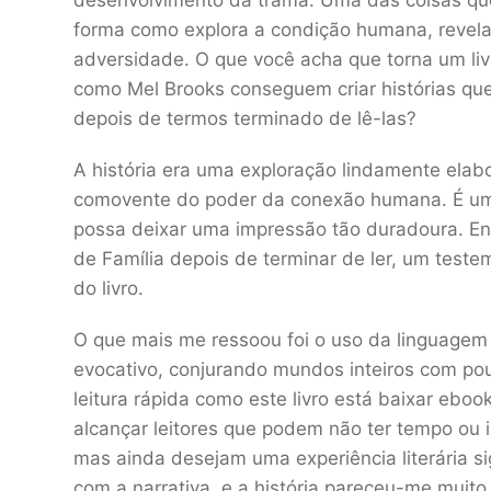
desenvolvimento da trama. Uma das coisas que 
forma como explora a condição humana, revela
adversidade. O que você acha que torna um liv
como Mel Brooks conseguem criar histórias qu
depois de termos terminado de lê-las?
A história era uma exploração lindamente elab
comovente do poder da conexão humana. É um
possa deixar uma impressão tão duradoura. E
de Família depois de terminar de ler, um teste
do livro.
O que mais me ressoou foi o uso da linguagem
evocativo, conjurando mundos inteiros com po
leitura rápida como este livro está baixar ebo
alcançar leitores que podem não ter tempo ou 
mas ainda desejam uma experiência literária si
com a narrativa, e a história pareceu-me muito 