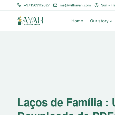
+971569112027
me@withayah.com
Sun - Fr
Home
Our story
Laços de Família :