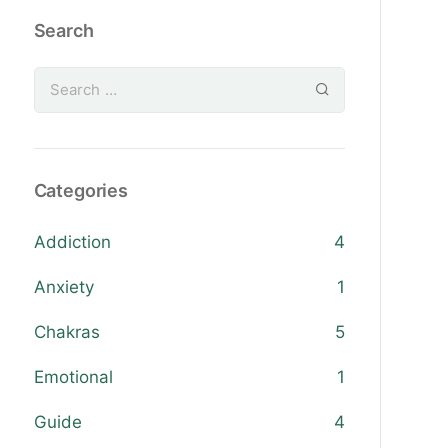
Search
Categories
Addiction
4
Anxiety
1
Chakras
5
Emotional
1
Guide
4