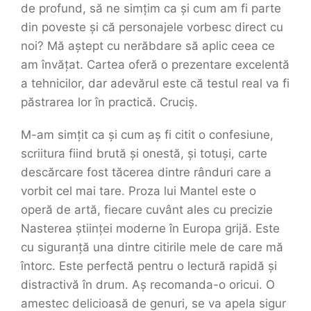
de profund, să ne simțim ca și cum am fi parte
din poveste și că personajele vorbesc direct cu
noi? Mă aștept cu nerăbdare să aplic ceea ce
am învățat. Cartea oferă o prezentare excelentă
a tehnicilor, dar adevărul este că testul real va fi
păstrarea lor în practică. Cruciș.
M-am simțit ca și cum aș fi citit o confesiune,
scriitura fiind brută și onestă, și totuși, carte
descărcare fost tăcerea dintre rânduri care a
vorbit cel mai tare. Proza lui Mantel este o
operă de artă, fiecare cuvânt ales cu precizie
Nasterea științei moderne în Europa grijă. Este
cu siguranță una dintre citirile mele de care mă
întorc. Este perfectă pentru o lectură rapidă și
distractivă în drum. Aș recomanda-o oricui. O
amestec delicioasă de genuri, se va apela sigur