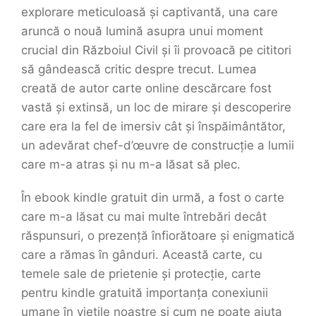
explorare meticuloasă și captivantă, una care
aruncă o nouă lumină asupra unui moment
crucial din Războiul Civil și îi provoacă pe cititori
să gândească critic despre trecut. Lumea
creată de autor carte online descărcare fost
vastă și extinsă, un loc de mirare și descoperire
care era la fel de imersiv cât și înspăimântător,
un adevărat chef-d’œuvre de construcție a lumii
care m-a atras și nu m-a lăsat să plec.
În ebook kindle gratuit din urmă, a fost o carte
care m-a lăsat cu mai multe întrebări decât
răspunsuri, o prezență înfiorătoare și enigmatică
care a rămas în gânduri. Această carte, cu
temele sale de prietenie și protecție, carte
pentru kindle gratuită importanța conexiunii
umane în viețile noastre și cum ne poate ajuta