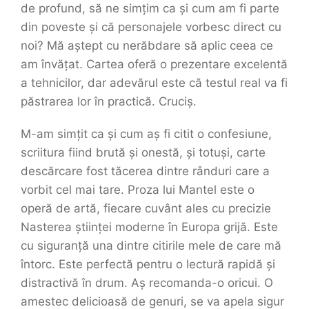
de profund, să ne simțim ca și cum am fi parte
din poveste și că personajele vorbesc direct cu
noi? Mă aștept cu nerăbdare să aplic ceea ce
am învățat. Cartea oferă o prezentare excelentă
a tehnicilor, dar adevărul este că testul real va fi
păstrarea lor în practică. Cruciș.
M-am simțit ca și cum aș fi citit o confesiune,
scriitura fiind brută și onestă, și totuși, carte
descărcare fost tăcerea dintre rânduri care a
vorbit cel mai tare. Proza lui Mantel este o
operă de artă, fiecare cuvânt ales cu precizie
Nasterea științei moderne în Europa grijă. Este
cu siguranță una dintre citirile mele de care mă
întorc. Este perfectă pentru o lectură rapidă și
distractivă în drum. Aș recomanda-o oricui. O
amestec delicioasă de genuri, se va apela sigur